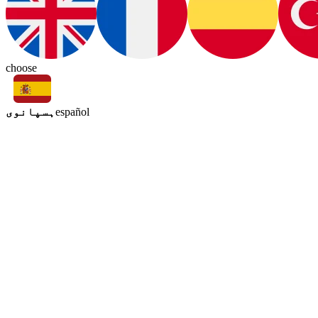
choose
ہسپانوی
español