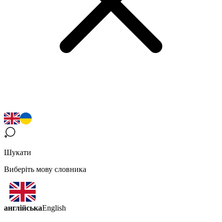
Шукати
Виберіть мову словника
англійська
English