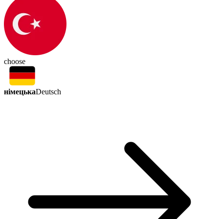
choose
німецька
Deutsch