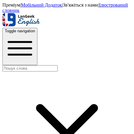
Преміум
|
Мобільний Додаток
|
Зв'яжіться з нами
|
Ілюстрований
словник
Toggle navigation