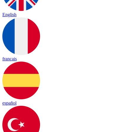
English
français
español