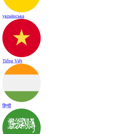
українська
Tiếng Việt
हिन्दी