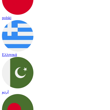
polski
Ελληνικά
اردو