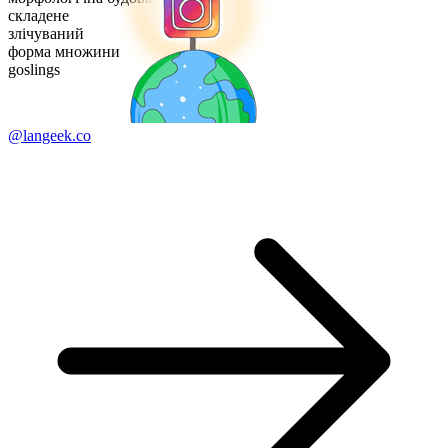
складене
злічуваний
форма множини
goslings
@langeek.co