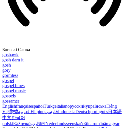
Близькі Слова
goshawk
gosh darn it
gosh
gory
gormless
gospel
gospel blues
gospel music
gospels
gossamer
English
français
español
Türkçe
italiano
русский
українська
Tiếng
Việt
हिन्दी
العربية
Filipino
فارسی
Indonesia
Deutsch
português
日本語
中文
한국어
polski
Ελληνικά
اردو
বাংলা
Nederlands
svenska
čeština
română
magyar