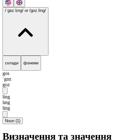
/ˈgɒz.lɪng/
or /goz.ling/
склади
фонеми
gos
ˈgɒz
goz
ling
lɪng
ling
Noun
(
1
)
Визначення та значення