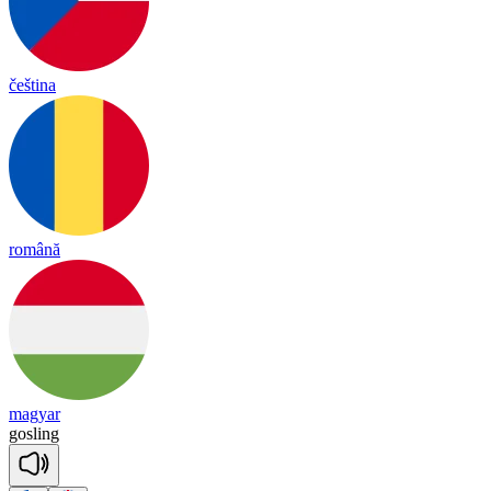
čeština
română
magyar
gos
ling