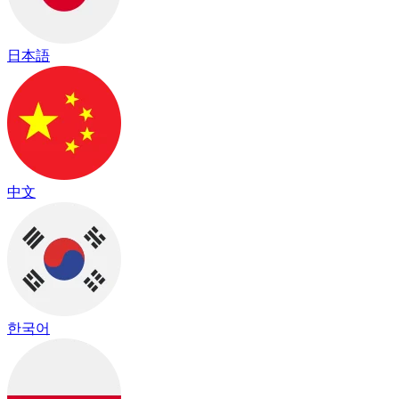
日本語
中文
한국어