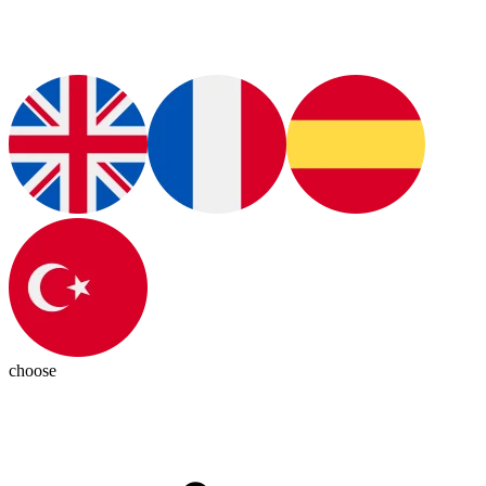
choose