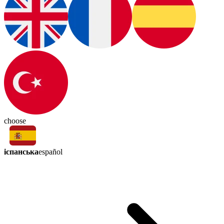
choose
іспанська
español