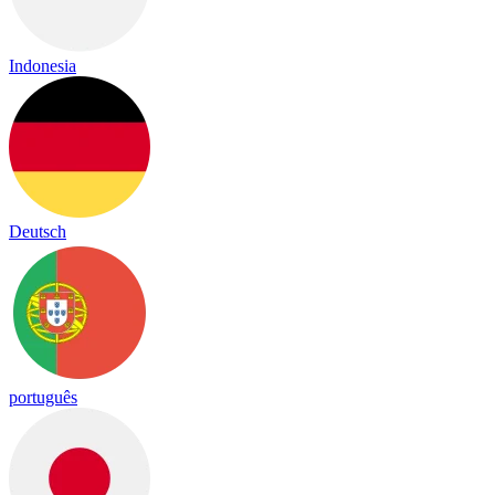
Indonesia
Deutsch
português