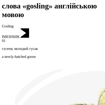
слова «gosling» англійською
мовою
Gosling
ІМЕННИК
01
гусеня
,
молодий гусак
a newly-hatched goose