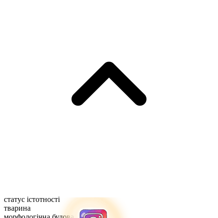
статус істотності
тварина
морфологічна будова