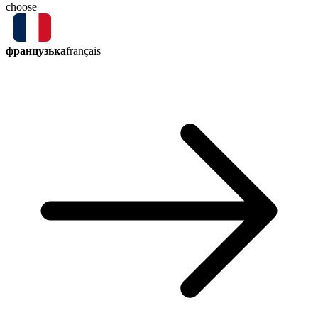
choose
французька
français