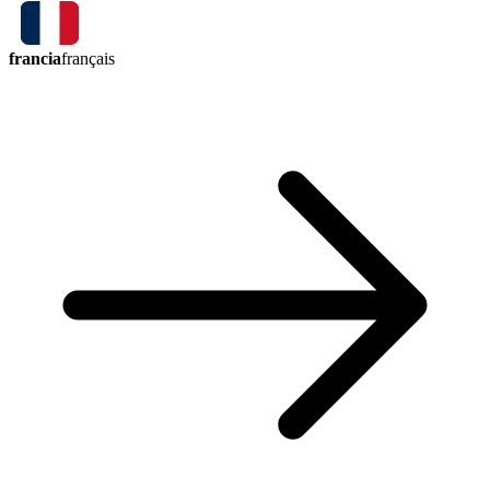
francia
français