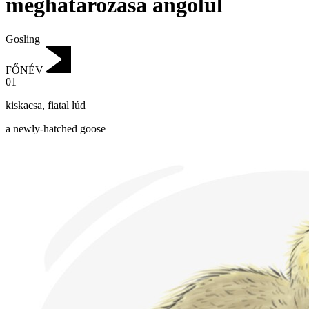
meghatározása angolul
Gosling
FŐNÉV
01
kiskacsa
,
fiatal lúd
a newly-hatched goose