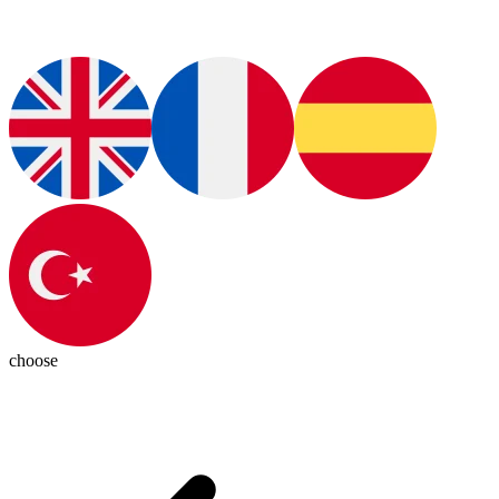
choose