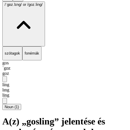
/ˈgɒz.lɪng/
or /goz.ling/
szótagok
fonémák
gos
ˈgɒz
goz
ling
lɪng
ling
Noun
(
1
)
A(z) „gosling” jelentése és