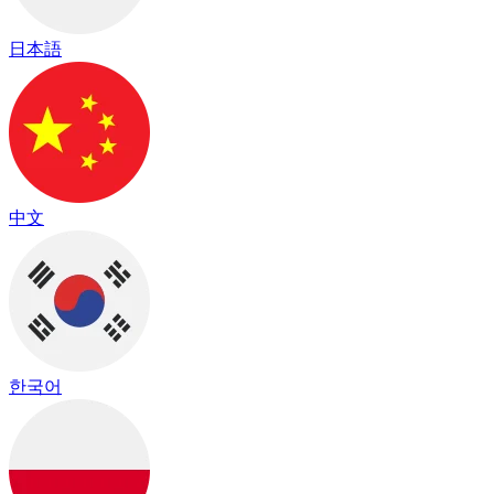
日本語
中文
한국어