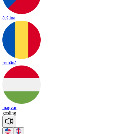
čeština
română
magyar
gos
ling