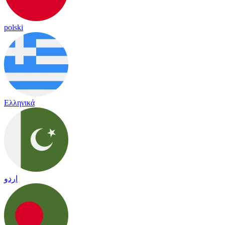
polski
Ελληνικά
اردو