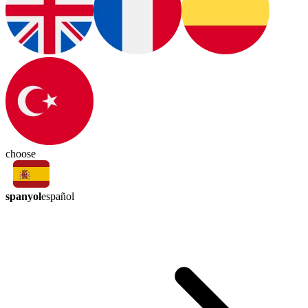
choose
spanyol
español