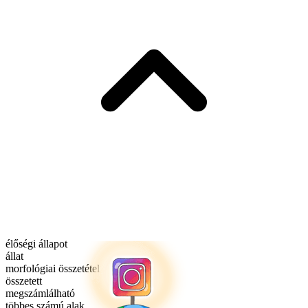
élőségi állapot
állat
morfológiai összetétel
összetett
megszámlálható
többes számú alak