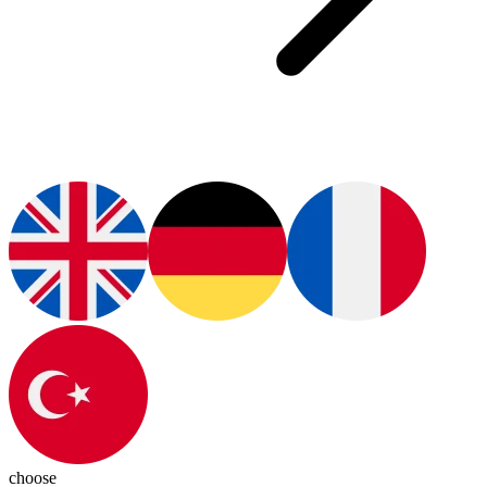
choose