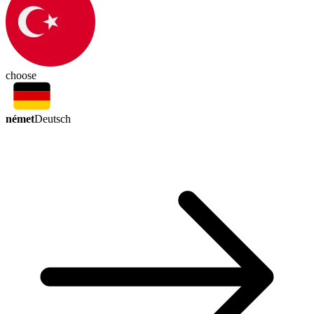
choose
német
Deutsch