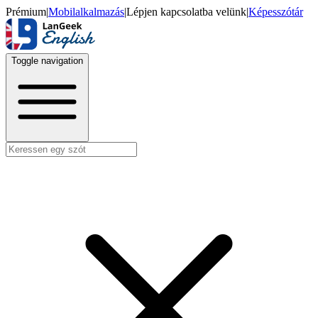
Prémium
|
Mobilalkalmazás
|
Lépjen kapcsolatba velünk
|
Képesszótár
Toggle navigation