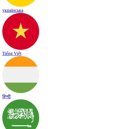
українська
Tiếng Việt
हिन्दी