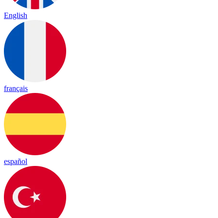
English
français
español