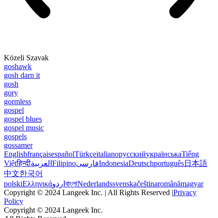
Közeli Szavak
goshawk
gosh darn it
gosh
gory
gormless
gospel
gospel blues
gospel music
gospels
gossamer
English
français
español
Türkçe
italiano
русский
українська
Tiếng
Việt
हिन्दी
العربية
Filipino
فارسی
Indonesia
Deutsch
português
日本語
中文
한국어
polski
Ελληνικά
اردو
বাংলা
Nederlands
svenska
čeština
română
magyar
Copyright © 2024 Langeek Inc. | All Rights Reserved |
Privacy
Policy
Copyright © 2024 Langeek Inc.