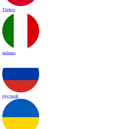
Türkçe
italiano
русский