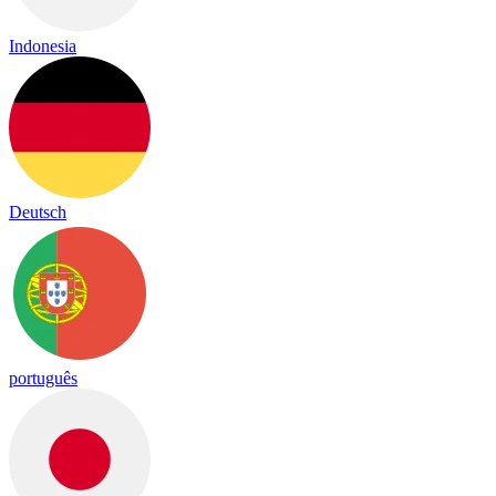
Indonesia
Deutsch
português