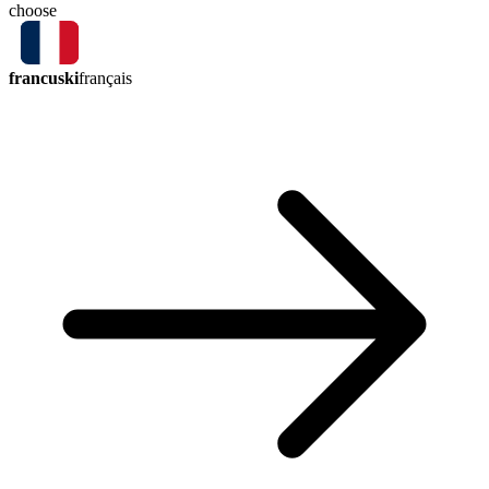
choose
francuski
français