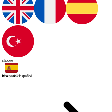
choose
hiszpański
español