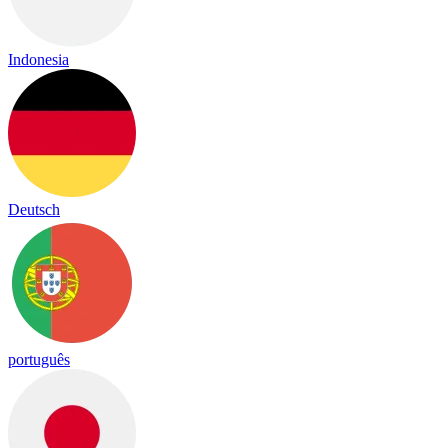
Indonesia
Deutsch
português