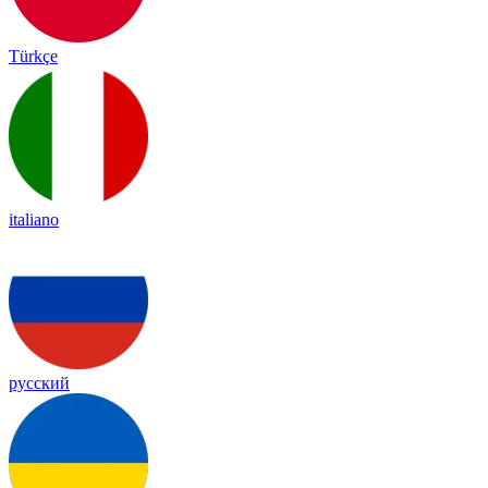
Türkçe
italiano
русский