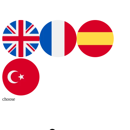
choose