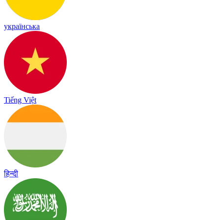
українська
Tiếng Việt
हिन्दी