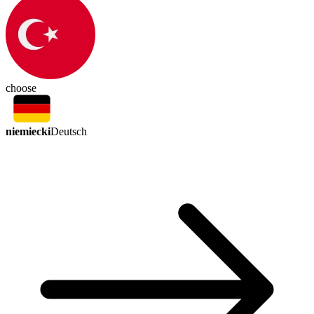
choose
niemiecki
Deutsch