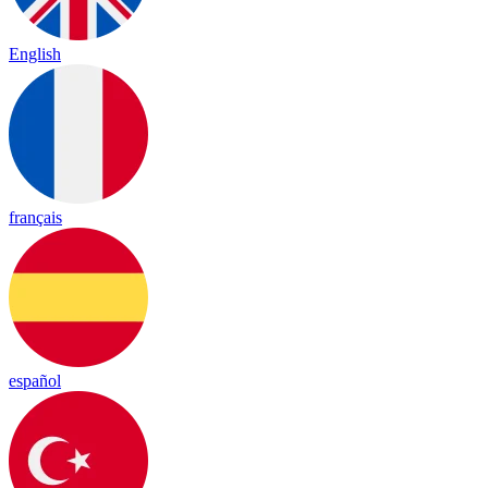
English
français
español