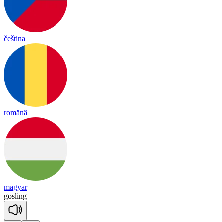
čeština
română
magyar
gos
ling