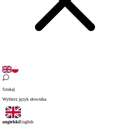
Szukaj
Wybierz język słownika
angielski
English