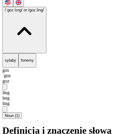
/ˈgɒz.lɪng/
or /goz.ling/
sylaby
fonemy
gos
ˈgɒz
goz
ling
lɪng
ling
Noun
(
1
)
Definicja i znaczenie słowa