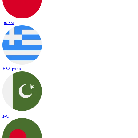
polski
Ελληνικά
اردو