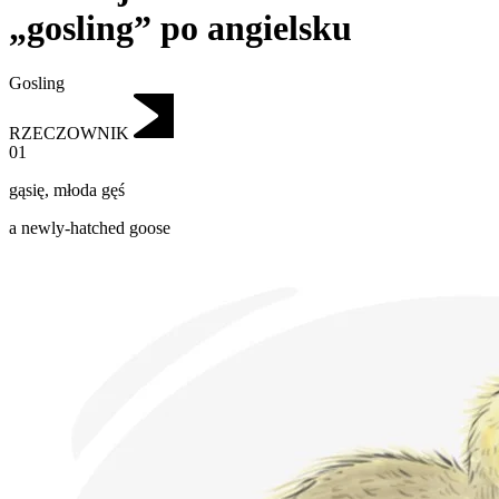
„gosling” po angielsku
Gosling
RZECZOWNIK
01
gąsię
,
młoda gęś
a newly-hatched goose