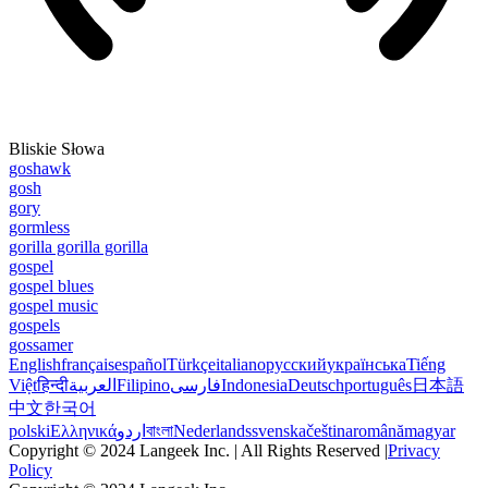
Bliskie Słowa
goshawk
gosh
gory
gormless
gorilla gorilla gorilla
gospel
gospel blues
gospel music
gospels
gossamer
English
français
español
Türkçe
italiano
русский
українська
Tiếng
Việt
हिन्दी
العربية
Filipino
فارسی
Indonesia
Deutsch
português
日本語
中文
한국어
polski
Ελληνικά
اردو
বাংলা
Nederlands
svenska
čeština
română
magyar
Copyright © 2024 Langeek Inc. | All Rights Reserved |
Privacy
Policy