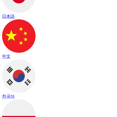
日本語
中文
한국어