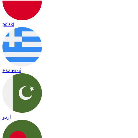
polski
Ελληνικά
اردو