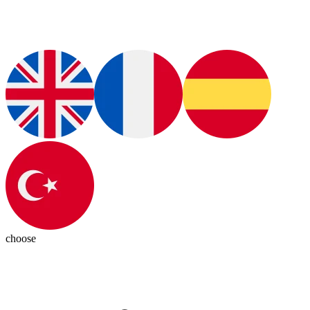
choose