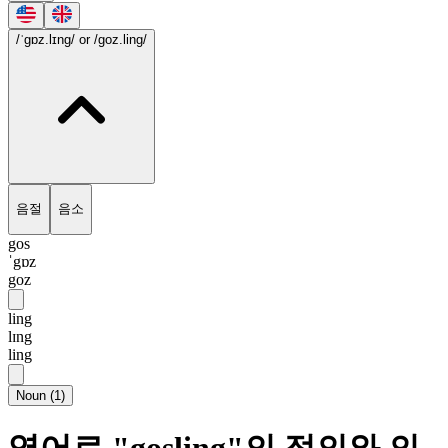
/ˈgɒz.lɪng/
or /goz.ling/
음절
음소
gos
ˈgɒz
goz
ling
lɪng
ling
Noun
(
1
)