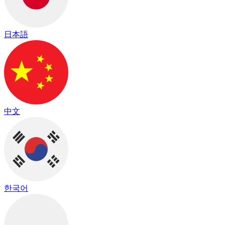
日本語
中文
한국어