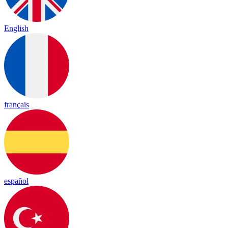
English
français
español