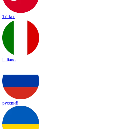
Türkçe
italiano
русский