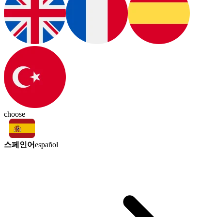
choose
스페인어
español