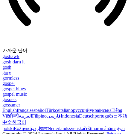
가까운 단어
goshawk
gosh darn it
gosh
gory
gormless
gospel
gospel blues
gospel music
gospels
gossamer
English
français
español
Türkçe
italiano
русский
українська
Tiếng
Việt
हिन्दी
العربية
Filipino
فارسی
Indonesia
Deutsch
português
日本語
中文
한국어
polski
Ελληνικά
اردو
বাংলা
Nederlands
svenska
čeština
română
magyar
Copyright © 2024 Langeek Inc. | All Rights Reserved |
Privacy