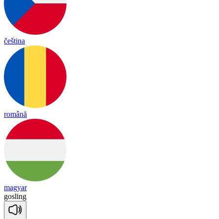
čeština
română
magyar
gos
ling