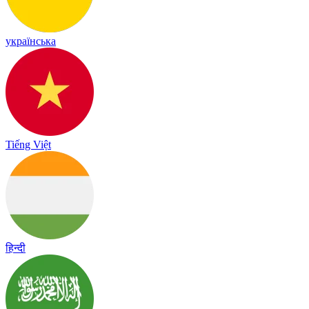
українська
Tiếng Việt
हिन्दी