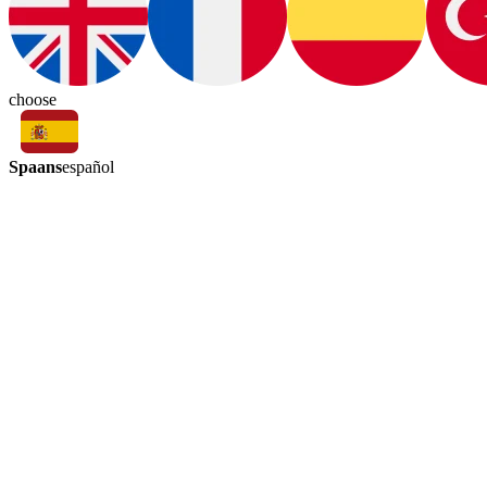
choose
Spaans
español