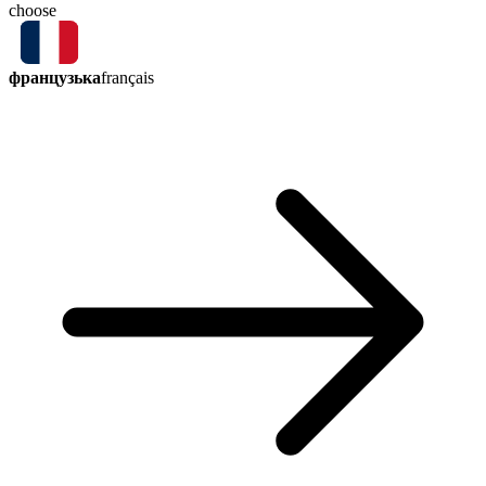
choose
французька
français