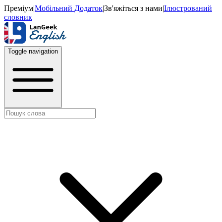
Преміум
|
Мобільний Додаток
|
Зв'яжіться з нами
|
Ілюстрований
словник
Toggle navigation