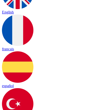
English
français
español