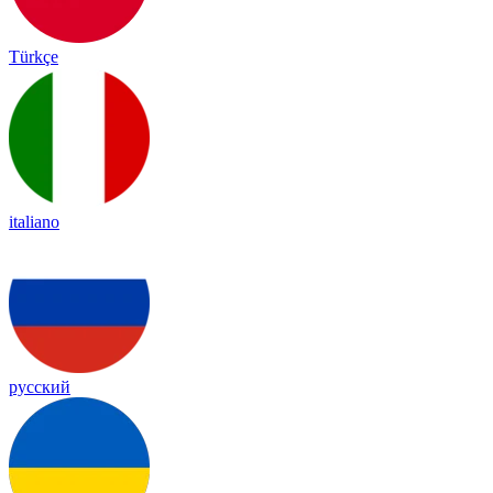
Türkçe
italiano
русский