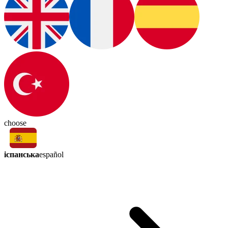
choose
іспанська
español