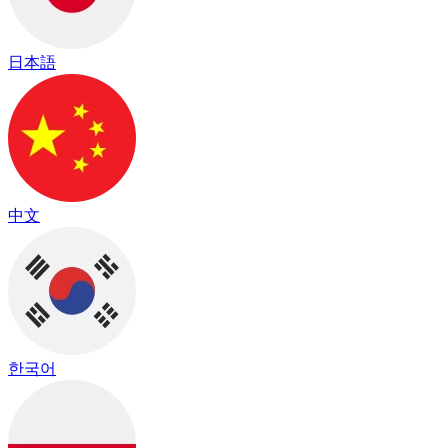
日本語
中文
한국어