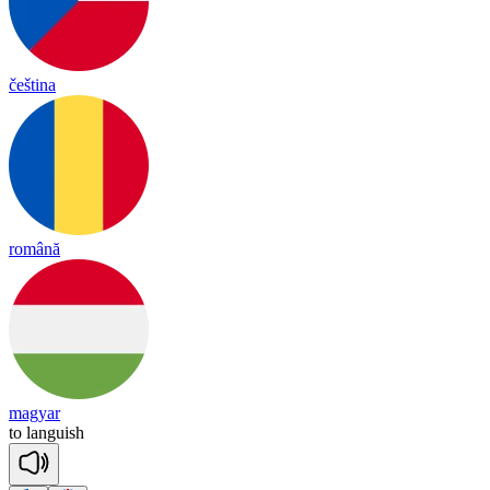
čeština
română
magyar
to
lang
uish