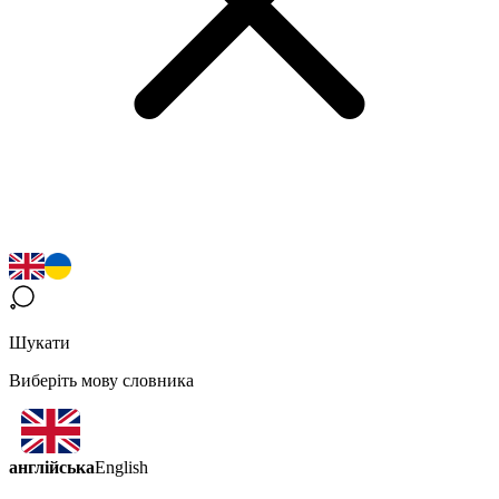
Шукати
Виберіть мову словника
англійська
English