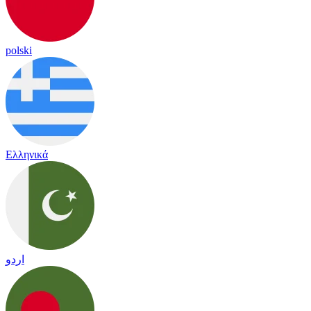
polski
Ελληνικά
اردو