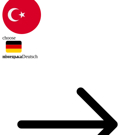
choose
німецька
Deutsch