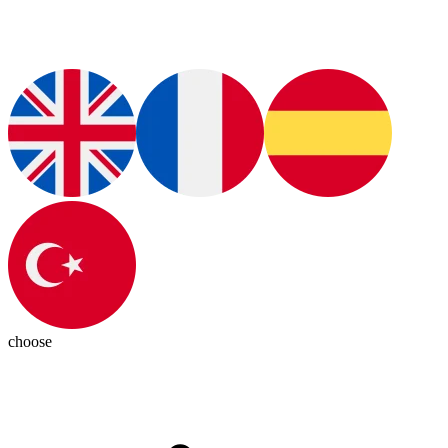
choose