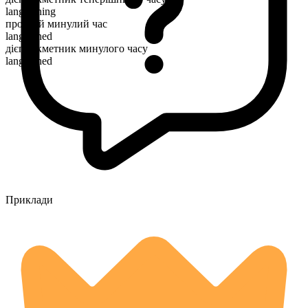
languishing
простий минулий час
languished
дієприкметник минулого часу
languished
Приклади