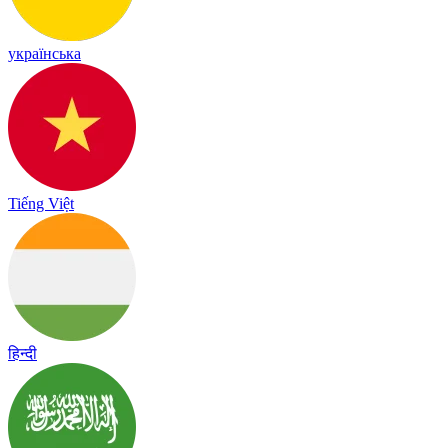
українська
Tiếng Việt
हिन्दी