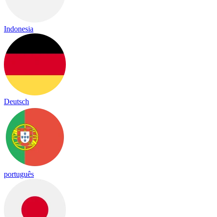
Indonesia
Deutsch
português