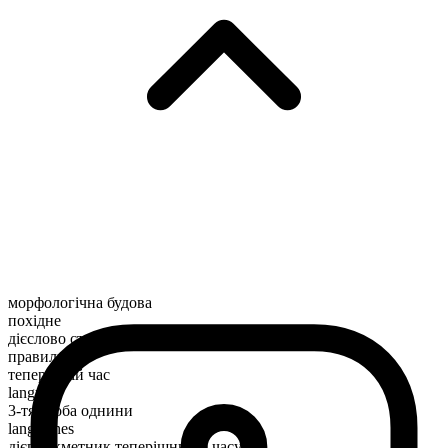
морфологічна будова
похідне
дієслово стану
правильний
теперішній час
languish
3-тя особа однини
languishes
дієприкметник теперішнього часу