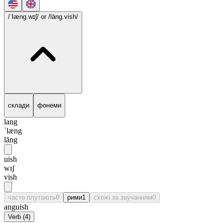
/ˈlæng.wɪʃ/
or /lāng.vish/
склади
фонеми
lang
ˈlæng
lāng
uish
wɪʃ
vish
часто плутають
0
рими
1
схожі за звучанням
0
anguish
Verb
(
4
)