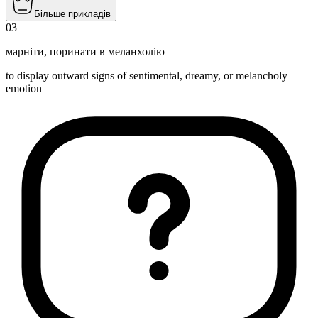
Більше прикладів
03
марніти
,
поринати в меланхолію
to display outward signs of sentimental, dreamy, or melancholy
emotion