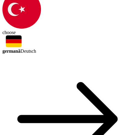
choose
germană
Deutsch