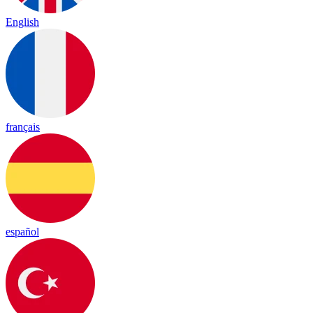
English
français
español