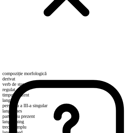
compoziție morfologică
derivat
verb de stare
regulat
timpul prezent
languish
persoana a III-a singular
languishes
participiu prezent
languishing
trecut simplu
languished