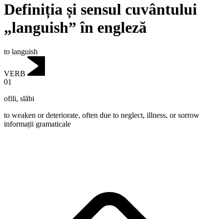
Definiția și sensul cuvântului
„languish” în engleză
to languish
VERB
01
ofili
,
slăbi
to weaken or deteriorate, often due to neglect, illness, or sorrow
informații gramaticale