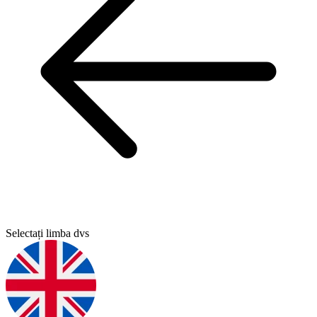
Selectați limba dvs