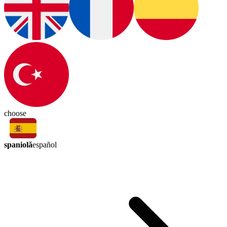
choose
spaniolă
español