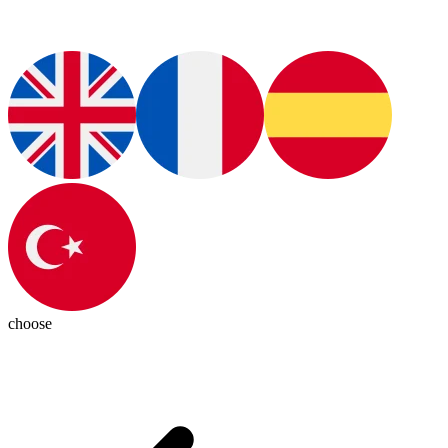
choose