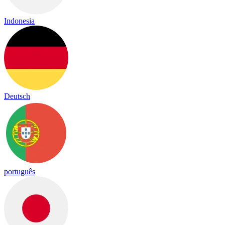
Indonesia
Deutsch
português