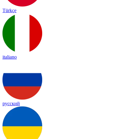
Türkçe
italiano
русский