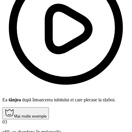
Ea
tânjea
după întoarcerea iubitului ei care plecase la război.
Mai multe exemple
03
ofili
,
se abandona în melancolie