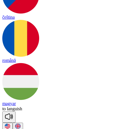
čeština
română
magyar
to
lang
uish