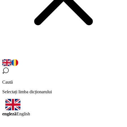
Caută
Selectați limba dicționarului
engleză
English