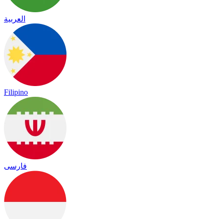
العربية
Filipino
فارسی