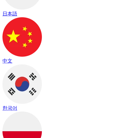
日本語
中文
한국어