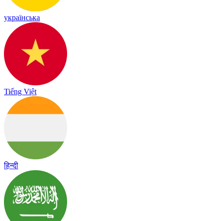
українська
Tiếng Việt
हिन्दी