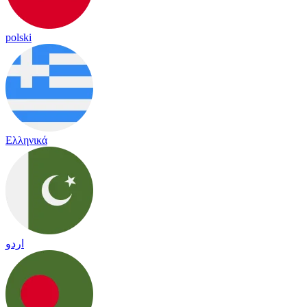
polski
Ελληνικά
اردو