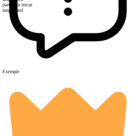
participiu trecut
languished
Exemple