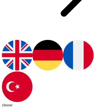
choose