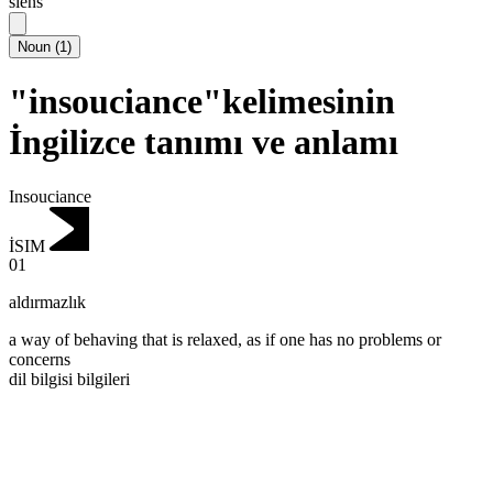
siēns
Noun
(
1
)
"insouciance"kelimesinin
İngilizce tanımı ve anlamı
Insouciance
İSIM
01
aldırmazlık
a way of behaving that is relaxed, as if one has no problems or
concerns
dil bilgisi bilgileri