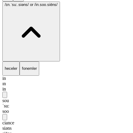
/ɪn.ˈsu:.siəns/
or /in.soo.siēns/
heceler
fonemler
in
ɪn
in
sou
ˈsu:
soo
ciance
siəns