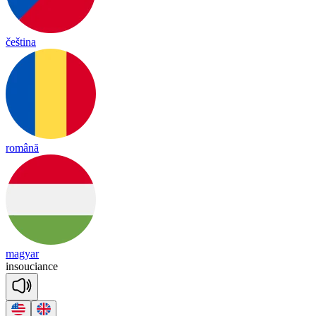
čeština
română
magyar
in
sou
ciance