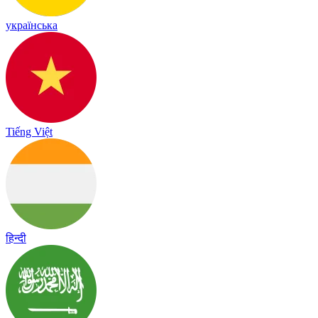
українська
Tiếng Việt
हिन्दी