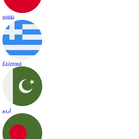
polski
Ελληνικά
اردو