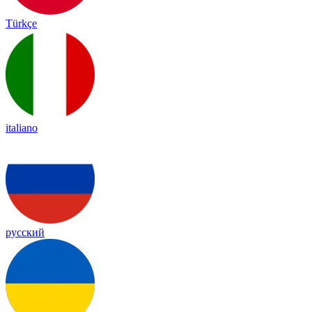
Türkçe
italiano
русский