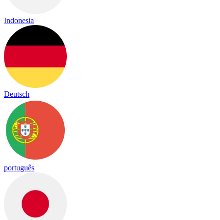
Indonesia
Deutsch
português