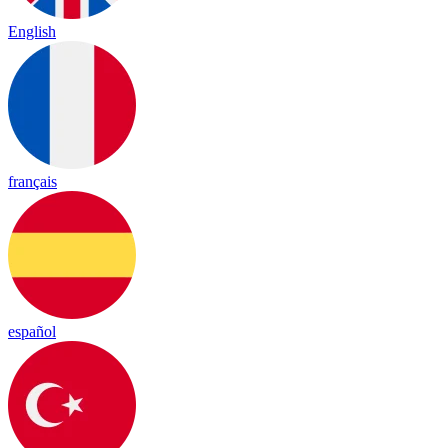
English
français
español