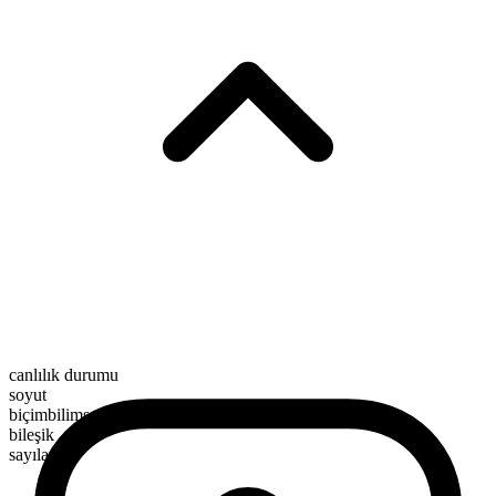
canlılık durumu
soyut
biçimbilimsel yapı
bileşik
sayılamaz