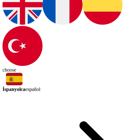
choose
İspanyolca
español