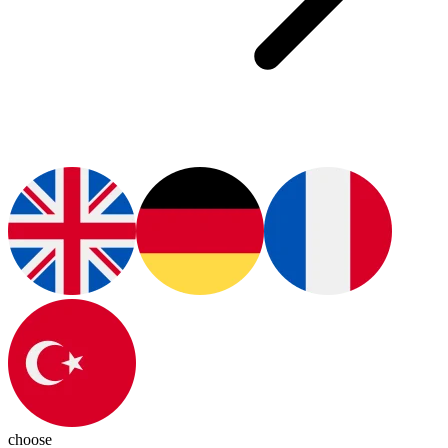
choose