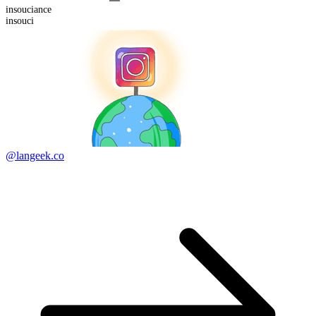
insouci
ance
insouci
@langeek.co