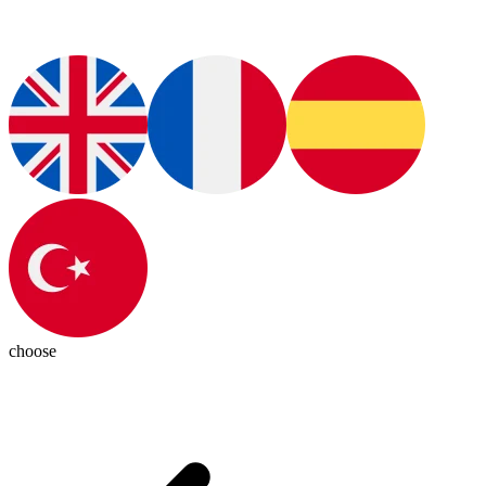
choose