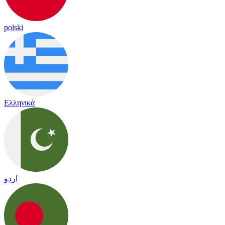
polski
Ελληνικά
اردو