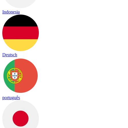
Indonesia
Deutsch
português