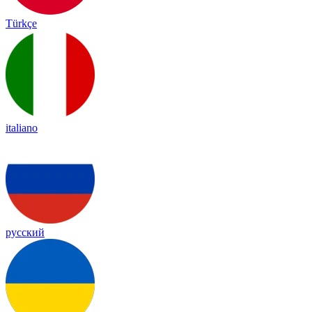
Türkçe
italiano
русский