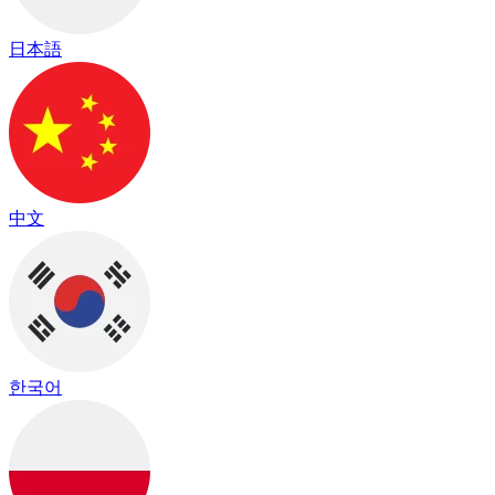
日本語
中文
한국어