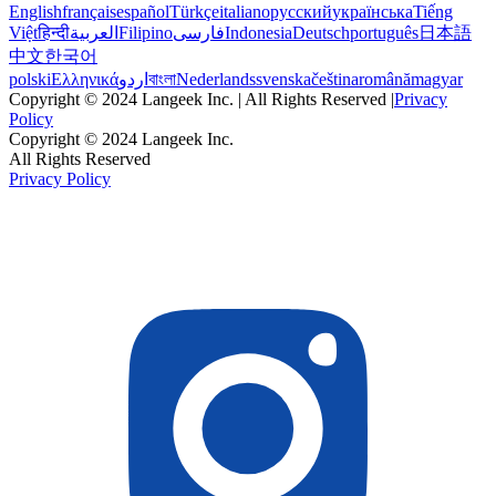
English
français
español
Türkçe
italiano
русский
українська
Tiếng
Việt
हिन्दी
العربية
Filipino
فارسی
Indonesia
Deutsch
português
日本語
中文
한국어
polski
Ελληνικά
اردو
বাংলা
Nederlands
svenska
čeština
română
magyar
Copyright © 2024 Langeek Inc. | All Rights Reserved |
Privacy
Policy
Copyright © 2024 Langeek Inc.
All Rights Reserved
Privacy Policy