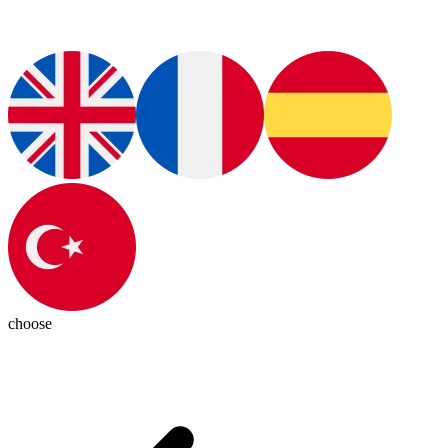
choose