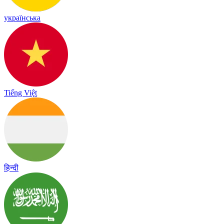
українська
Tiếng Việt
हिन्दी