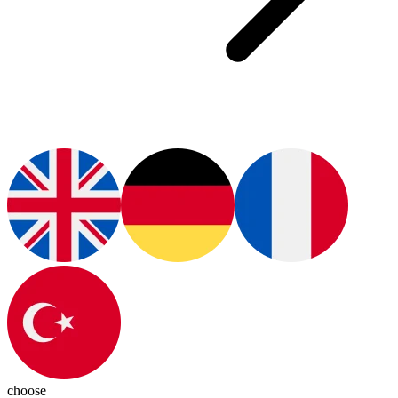
choose