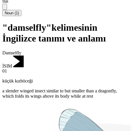
flai
Noun
(
1
)
"damselfly"kelimesinin
İngilizce tanımı ve anlamı
Damselfly
İSIM
01
küçük kızböceği
a slender winged insect similar to but smaller than a dragonfly,
which folds its wings above its body while at rest