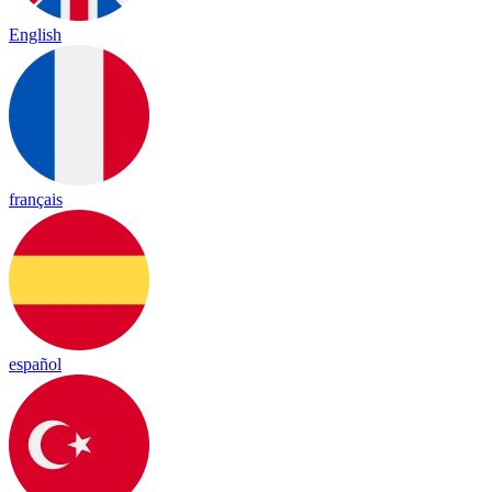
English
français
español