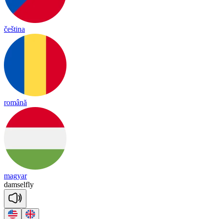
čeština
română
magyar
dam
sel
fly