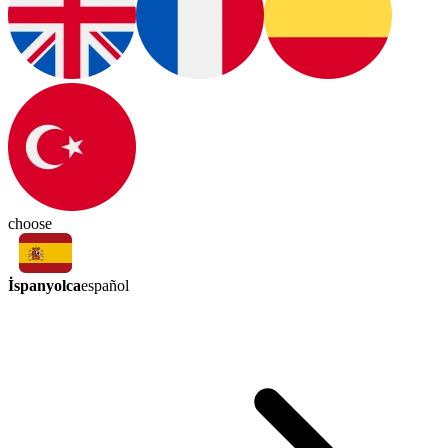
choose
İspanyolca
español