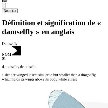
flai
Noun
(
1
)
Définition et signification de «
damselfly » en anglais
Damselfly
NOM
01
damoiselle
,
demoiselle
a slender winged insect similar to but smaller than a dragonfly,
which folds its wings above its body while at rest