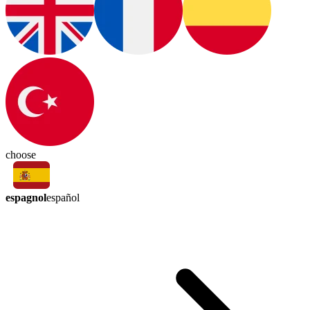
choose
espagnol
español