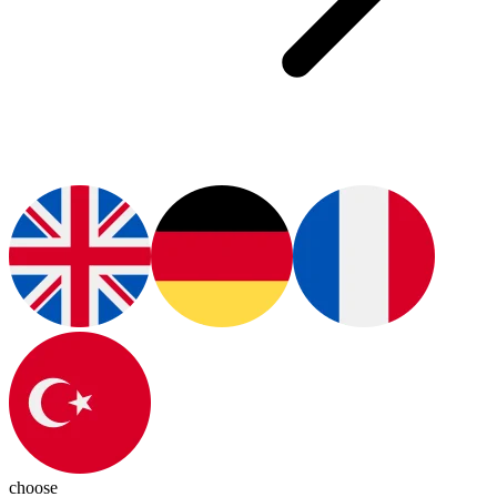
choose