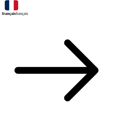
français
français