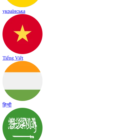
українська
Tiếng Việt
हिन्दी