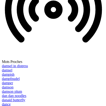
Mots Proches
damsel in distress
damsel
dampish
dampfnudel
damper
damson
damson plum
dan dan noodles
danaid butterfly
dance