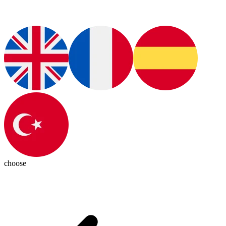
choose