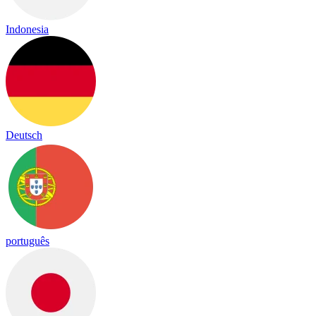
Indonesia
Deutsch
português