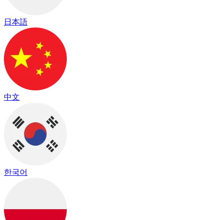
日本語
中文
한국어