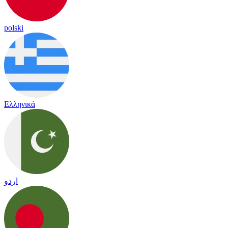
polski
Ελληνικά
اردو