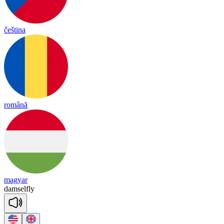
čeština
română
magyar
dam
sel
fly