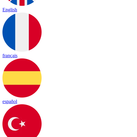
English
français
español