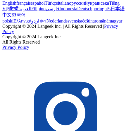
English
français
español
Türkçe
italiano
русский
українська
Tiếng
Việt
हिन्दी
العربية
Filipino
فارسی
Indonesia
Deutsch
português
日本語
中文
한국어
polski
Ελληνικά
اردو
বাংলা
Nederlands
svenska
čeština
română
magyar
Copyright © 2024 Langeek Inc. | All Rights Reserved |
Privacy
Policy
Copyright © 2024 Langeek Inc.
All Rights Reserved
Privacy Policy