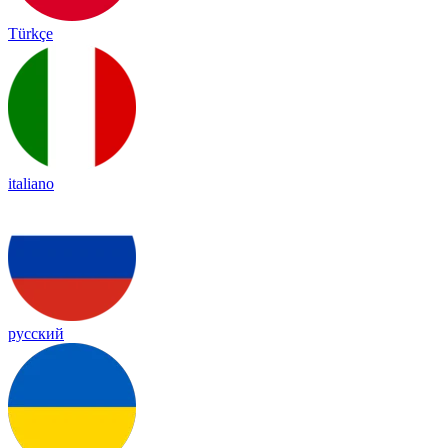
Türkçe
italiano
русский