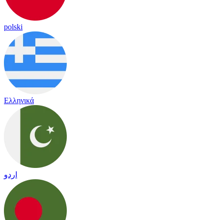
polski
Ελληνικά
اردو