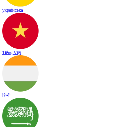
українська
Tiếng Việt
हिन्दी