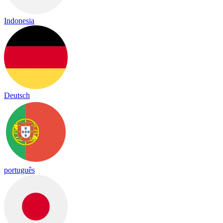
Indonesia
Deutsch
português