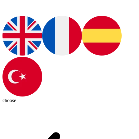
choose