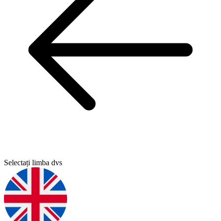
Selectați limba dvs