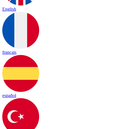
English
français
español