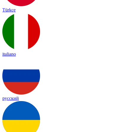
Türkçe
italiano
русский