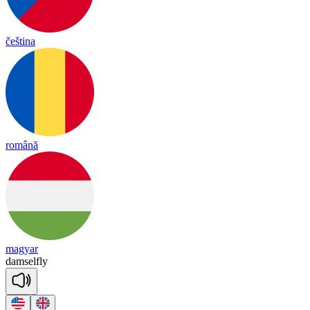
čeština
română
magyar
dam
sel
fly