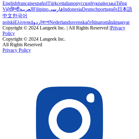
English
français
español
Türkçe
italiano
русский
українська
Tiếng
Việt
हिन्दी
العربية
Filipino
فارسی
Indonesia
Deutsch
português
日本語
中文
한국어
polski
Ελληνικά
اردو
বাংলা
Nederlands
svenska
čeština
română
magyar
Copyright © 2024 Langeek Inc. | All Rights Reserved |
Privacy
Policy
Copyright © 2024 Langeek Inc.
All Rights Reserved
Privacy Policy