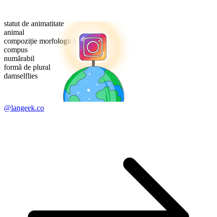
statut de animatitate
animal
compoziție morfologică
compus
numărabil
formă de plural
damselflies
@langeek.co