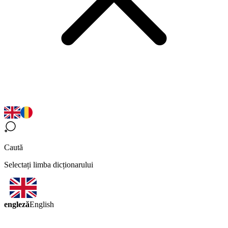
Caută
Selectați limba dicționarului
engleză
English