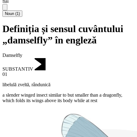
flai
Noun
(
1
)
Definiția și sensul cuvântului
„damselfly” în engleză
Damselfly
SUBSTANTIV
01
libelulă zveltă
,
rândunică
a slender winged insect similar to but smaller than a dragonfly,
which folds its wings above its body while at rest