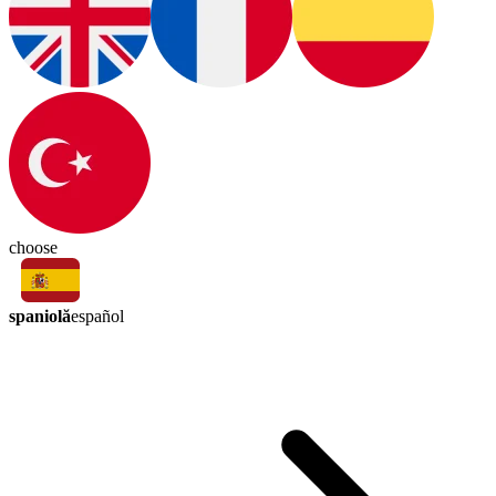
choose
spaniolă
español