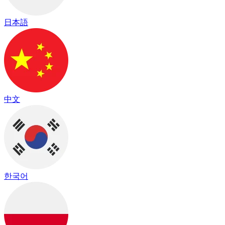
日本語
中文
한국어