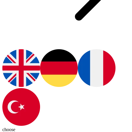
choose