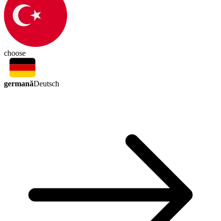
choose
germană
Deutsch