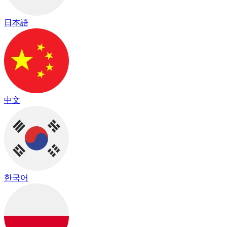
日本語
中文
한국어