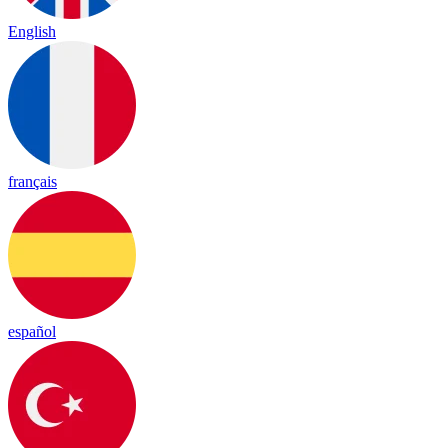
English
français
español