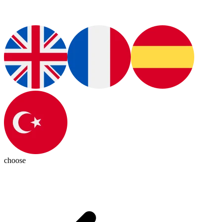
choose