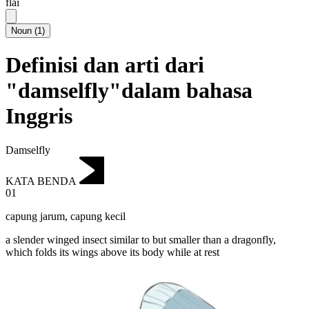
flai
Noun
(
1
)
Definisi dan arti dari
"damselfly"dalam bahasa
Inggris
Damselfly
KATA BENDA
01
capung jarum
,
capung kecil
a slender winged insect similar to but smaller than a dragonfly,
which folds its wings above its body while at rest