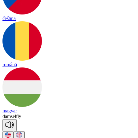
čeština
română
magyar
dam
sel
fly