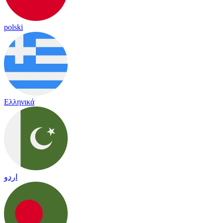
polski
Ελληνικά
اردو