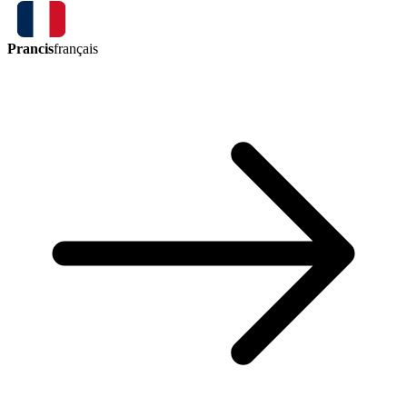
Prancis
français