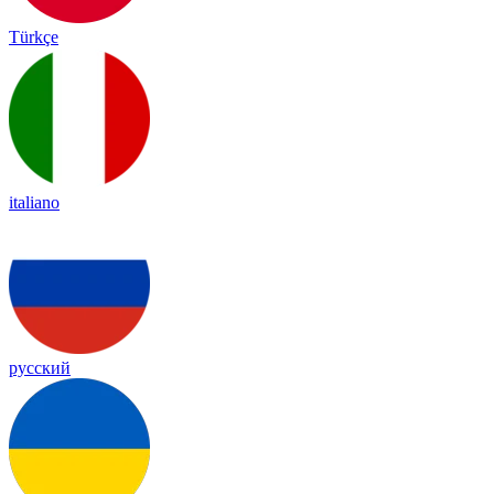
Türkçe
italiano
русский