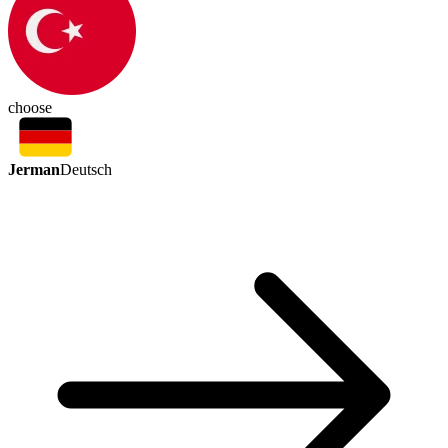
choose
Jerman
Deutsch