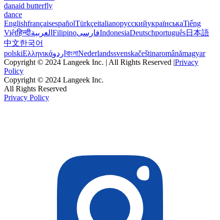
danaid butterfly
dance
English
français
español
Türkçe
italiano
русский
українська
Tiếng
Việt
हिन्दी
العربية
Filipino
فارسی
Indonesia
Deutsch
português
日本語
中文
한국어
polski
Ελληνικά
اردو
বাংলা
Nederlands
svenska
čeština
română
magyar
Copyright © 2024 Langeek Inc. | All Rights Reserved |
Privacy
Policy
Copyright © 2024 Langeek Inc.
All Rights Reserved
Privacy Policy