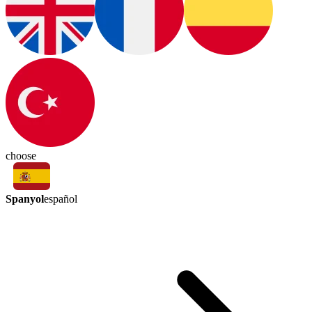
choose
Spanyol
español