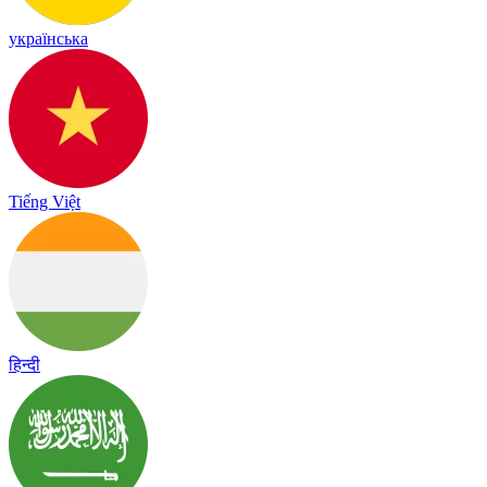
українська
Tiếng Việt
हिन्दी