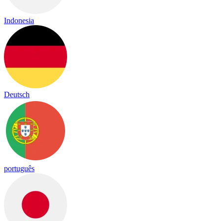
Indonesia
Deutsch
português