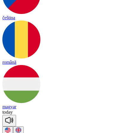
čeština
română
magyar
to
day