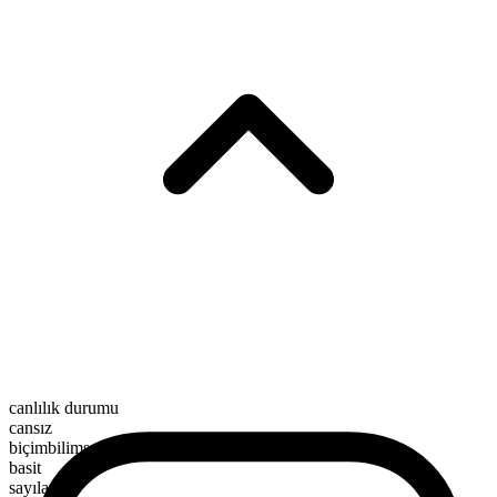
canlılık durumu
cansız
biçimbilimsel yapı
basit
sayılamaz