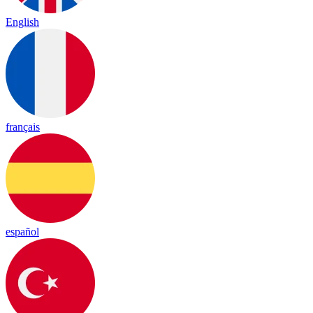
English
français
español