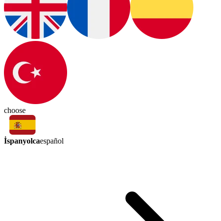
choose
İspanyolca
español