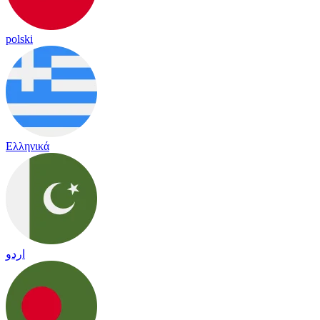
polski
Ελληνικά
اردو