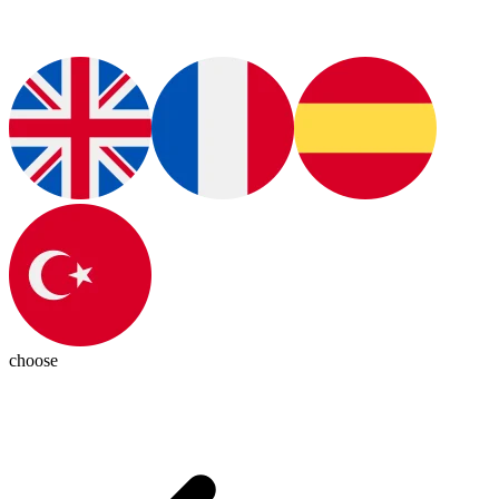
choose