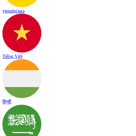
українська
Tiếng Việt
हिन्दी