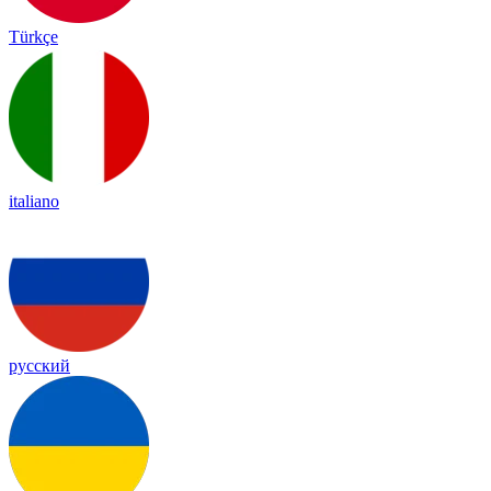
Türkçe
italiano
русский