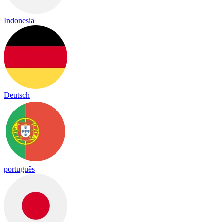
Indonesia
Deutsch
português