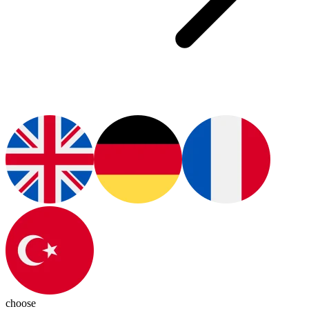
choose