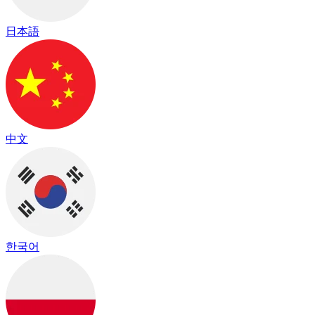
日本語
中文
한국어