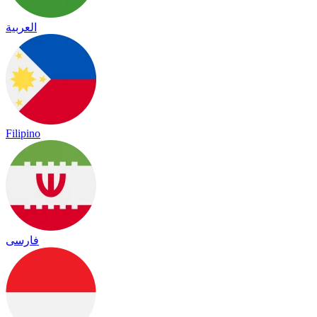
العربية
Filipino
فارسی