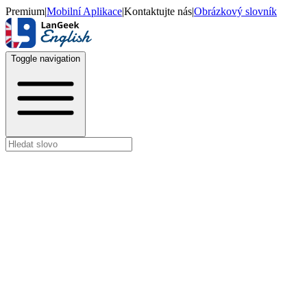
Premium
|
Mobilní Aplikace
|
Kontaktujte nás
|
Obrázkový slovník
Toggle navigation