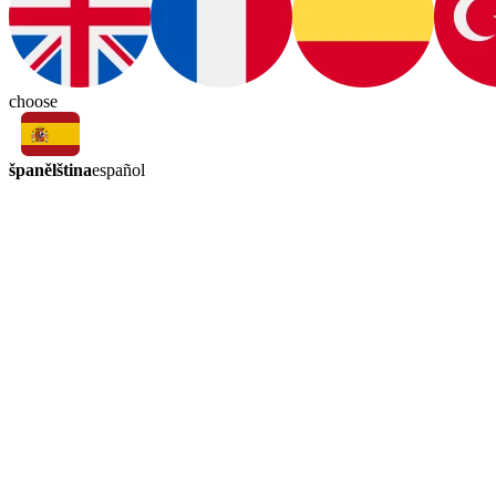
choose
španělština
español