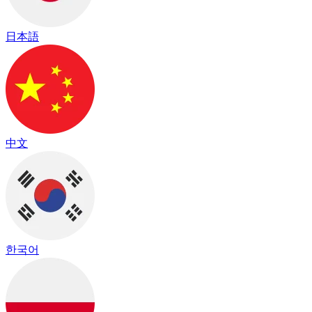
日本語
中文
한국어