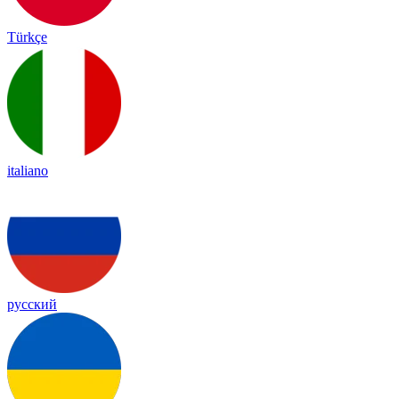
Türkçe
italiano
русский