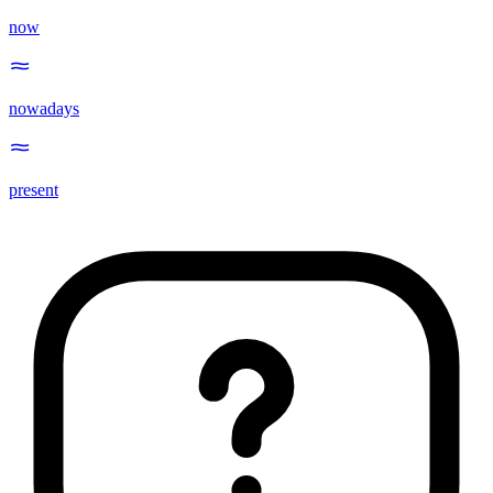
now
nowadays
present