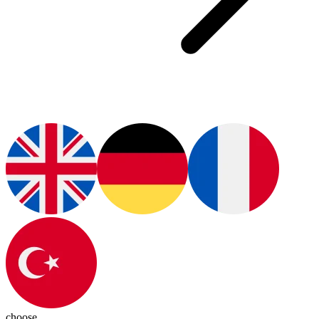
choose