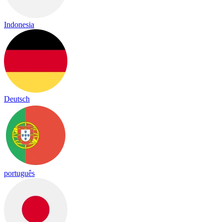
Indonesia
Deutsch
português