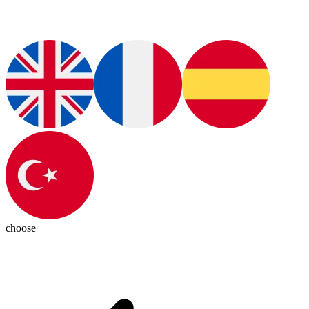
choose