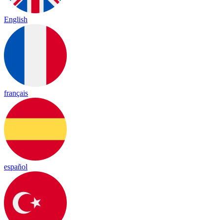
English
français
español