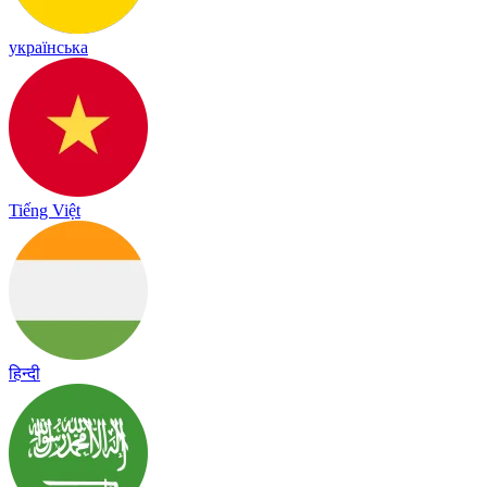
українська
Tiếng Việt
हिन्दी