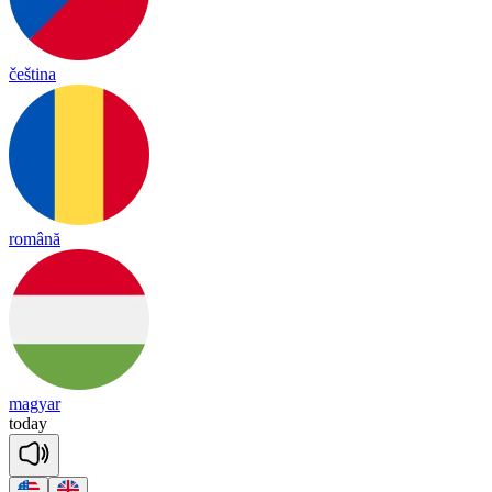
čeština
română
magyar
to
day