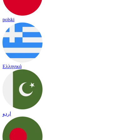
polski
Ελληνικά
اردو