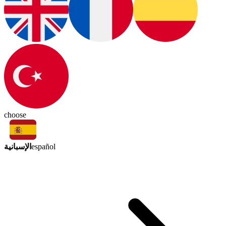
choose
الإسبانية
español