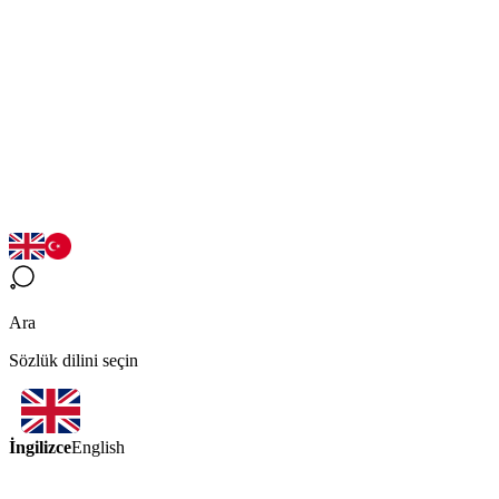
Ara
Sözlük dilini seçin
İngilizce
English