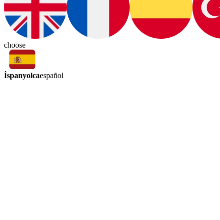
choose
İspanyolca
español