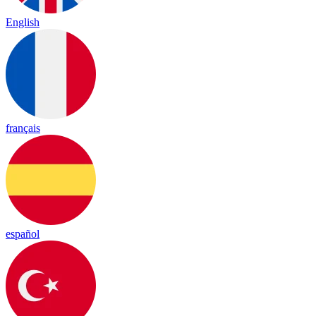
English
français
español