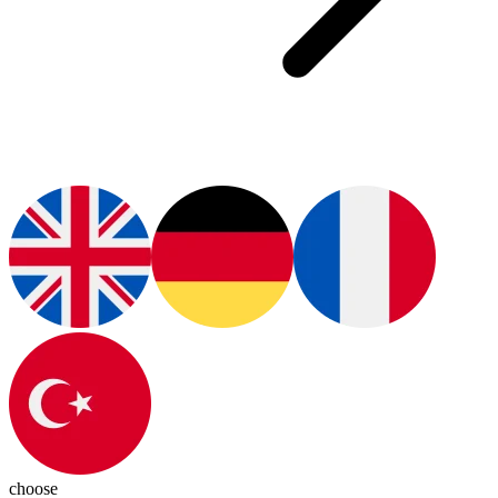
choose