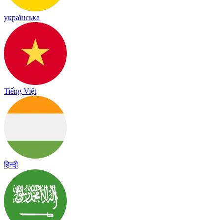
українська
Tiếng Việt
हिन्दी