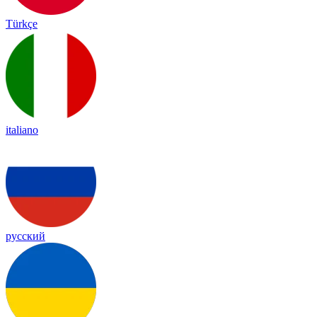
Türkçe
italiano
русский