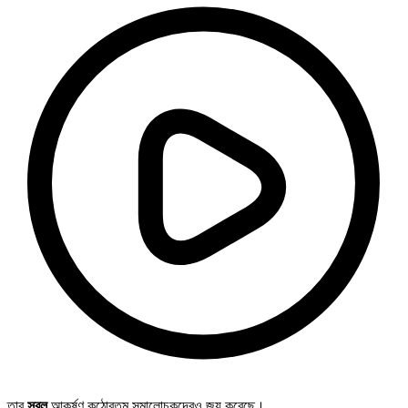
তার
সরল
আকর্ষণ কঠোরতম সমালোচকদেরও জয় করেছে।