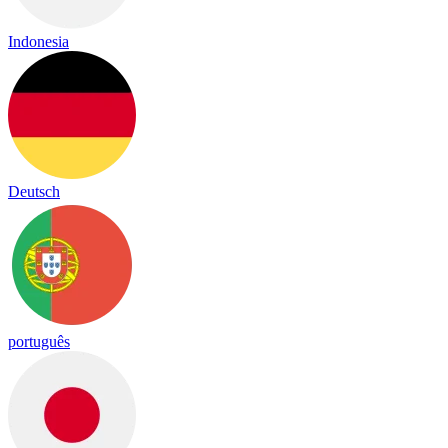
Indonesia
Deutsch
português