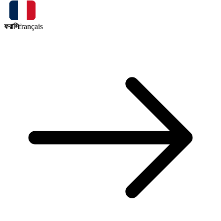
ফরাসি
français