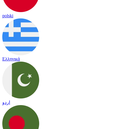
polski
Ελληνικά
اردو