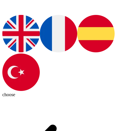
choose