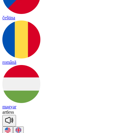
čeština
română
magyar
art
less