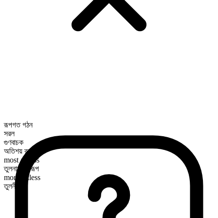
রূপগত গঠন
সরল
গুণবাচক
অতিশয় রূপ
most artless
তুলনামূলক রূপ
more artless
তুলনীয়