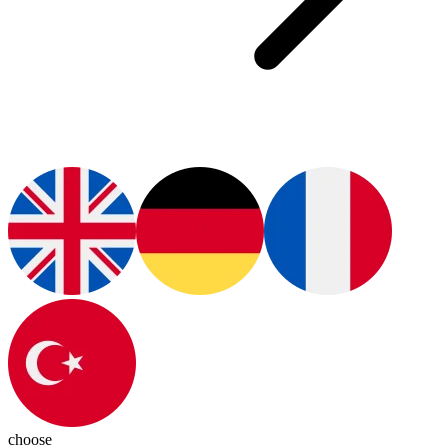
choose