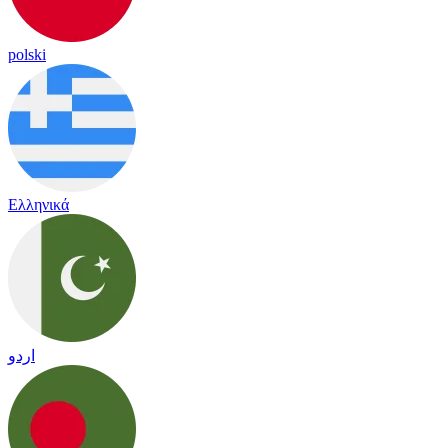
polski
Ελληνικά
اردو