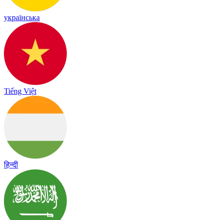
українська
Tiếng Việt
हिन्दी