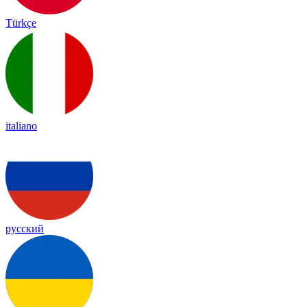
Türkçe
italiano
русский