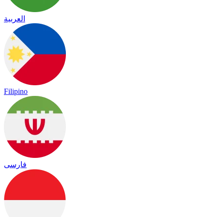
العربية
Filipino
فارسی