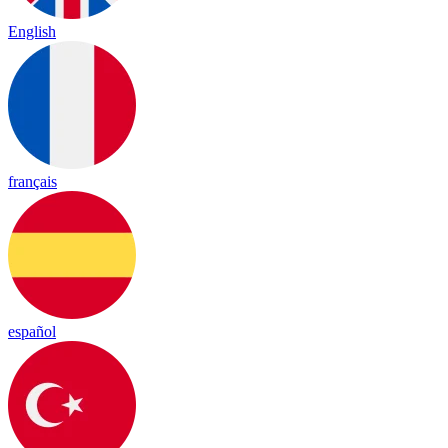
English
français
español