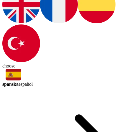
choose
spanska
español