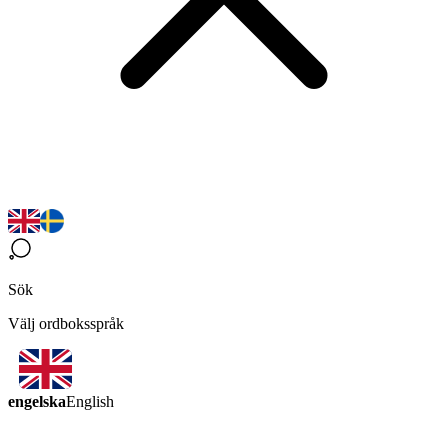
Sök
Välj ordboksspråk
engelska
English