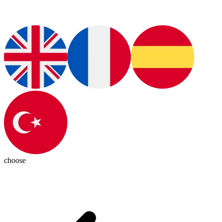
choose