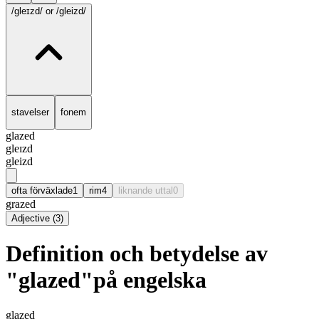
/gleɪzd/
or /gleizd/
stavelser
fonem
glazed
gleɪzd
gleizd
ofta förväxlade
1
rim
4
liknande uttal
0
grazed
Adjective
(
3
)
Definition och betydelse av
"glazed"på engelska
glazed