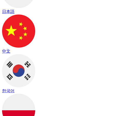
日本語
中文
한국어