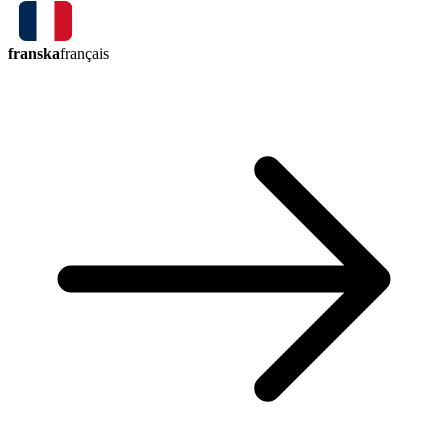
franska
français