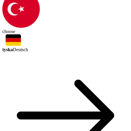
choose
tyska
Deutsch