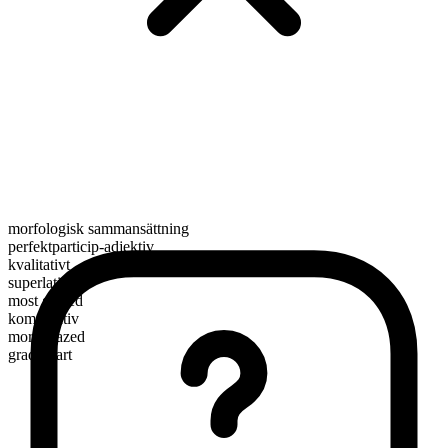
morfologisk sammansättning
perfektparticip-adjektiv
kvalitativt
superlativ
most glazed
komparativ
more glazed
graderbart