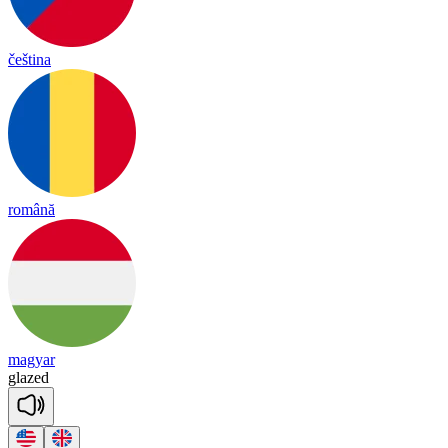
čeština
română
magyar
glazed