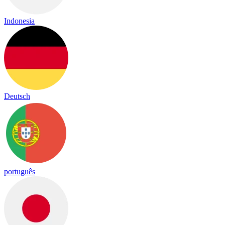
Indonesia
Deutsch
português