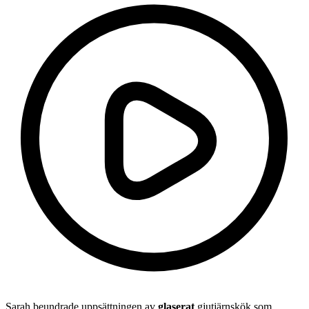
Sarah beundrade uppsättningen av
glaserat
gjutjärnskök som