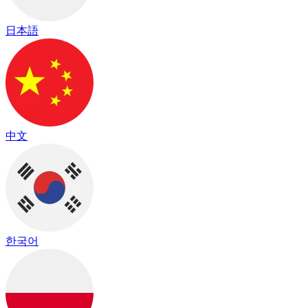
日本語
中文
한국어