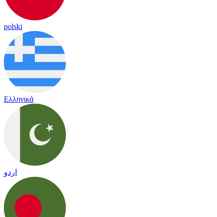
polski
Ελληνικά
اردو