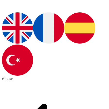
choose