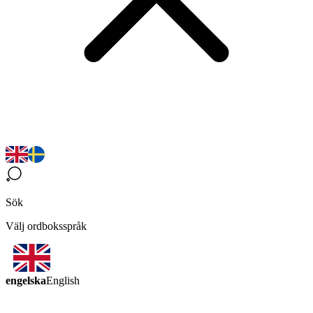
Sök
Välj ordboksspråk
engelska
English