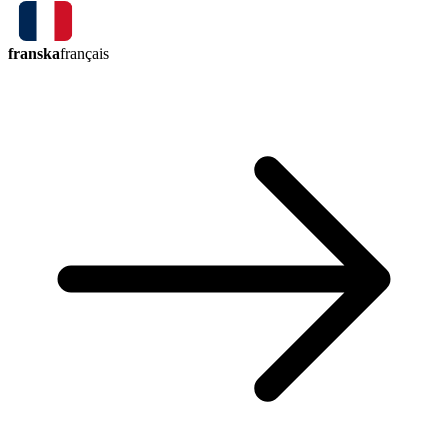
franska
français