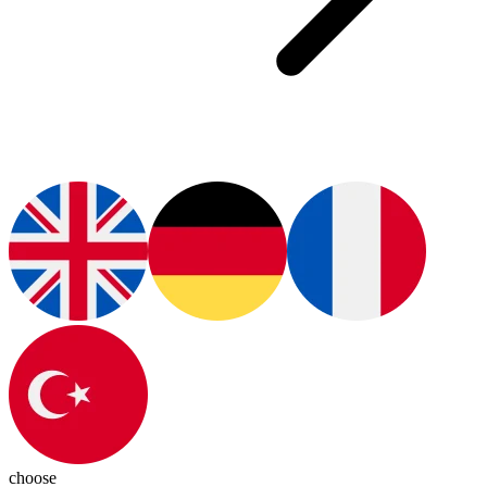
choose