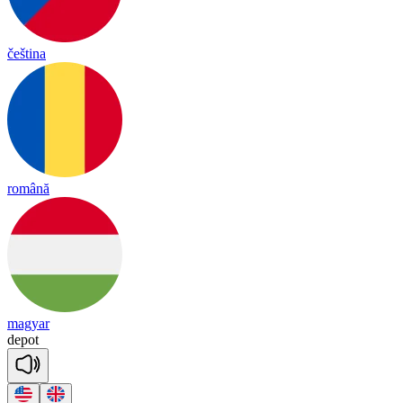
čeština
română
magyar
de
pot