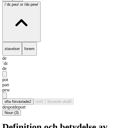
/ˈdɛ.pəʊ/
or /de.pew/
stavelser
fonem
de
ˈdɛ
de
pot
pəʊ
pew
ofta förväxlade
2
rim
0
liknande uttal
0
despot
deport
Noun
(
3
)
Definition och betydelse av