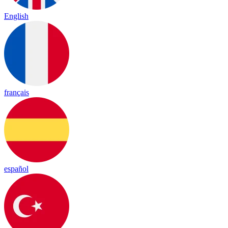
English
français
español