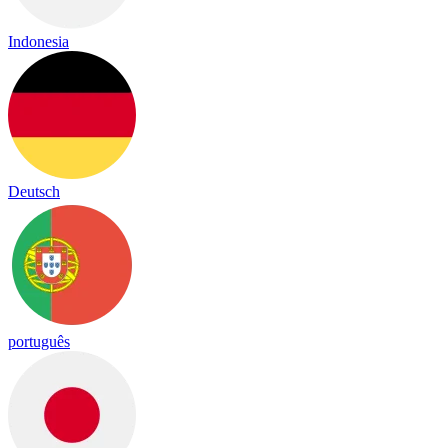
Indonesia
Deutsch
português