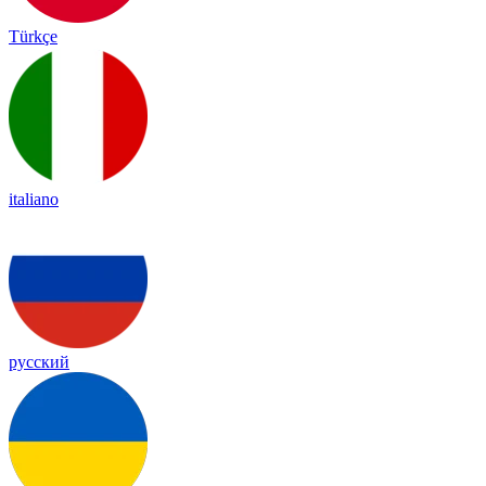
Türkçe
italiano
русский