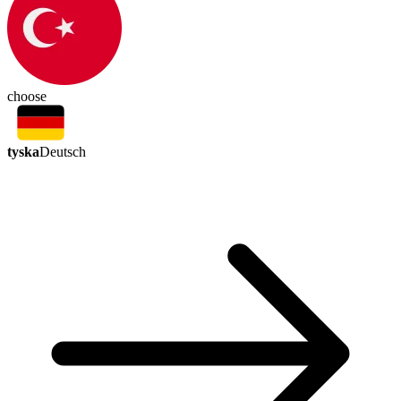
choose
tyska
Deutsch