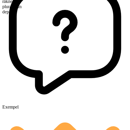
räknebart
pluralform
depots
Exempel