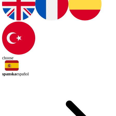
choose
spanska
español