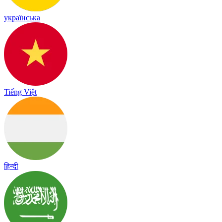
українська
Tiếng Việt
हिन्दी