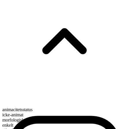
animacitetsstatus
icke-animat
morfologisk sammansättning
enkelt