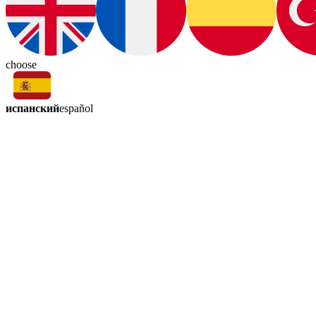
choose
испанский
español