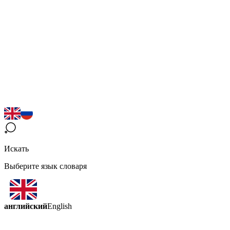
Искать
Выберите язык словаря
английский
English