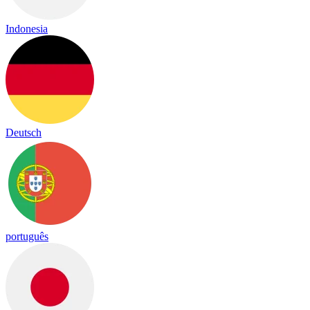
Indonesia
Deutsch
português