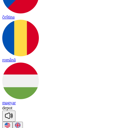
čeština
română
magyar
de
pot