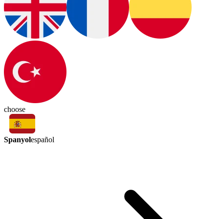
choose
Spanyol
español