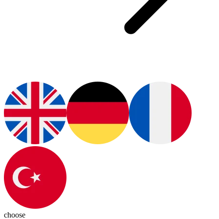
choose