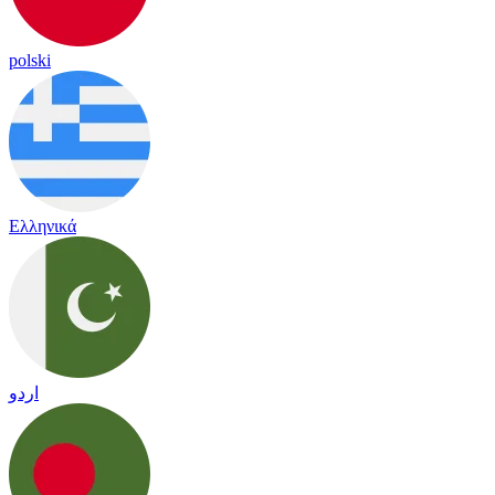
polski
Ελληνικά
اردو