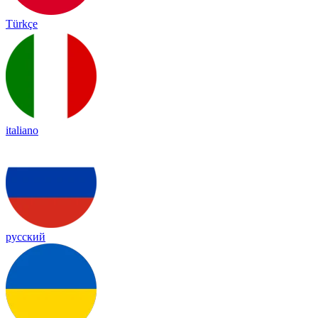
Türkçe
italiano
русский