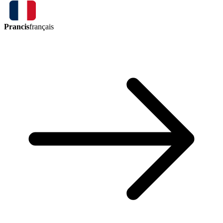
Prancis
français