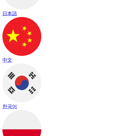
日本語
中文
한국어