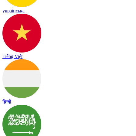
українська
Tiếng Việt
हिन्दी