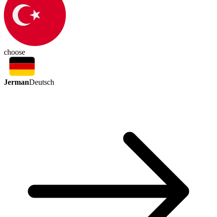
choose
Jerman
Deutsch