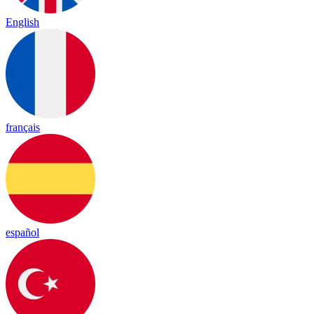
English
français
español