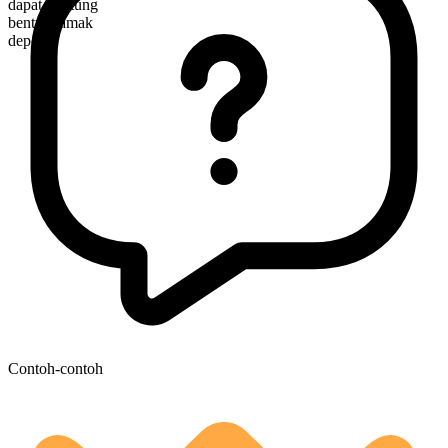
dapat dihitung
bentuk jamak
depots
Contoh-contoh