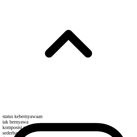
status kebernyawaan
tak bernyawa
komposisi morfologis
sederhana