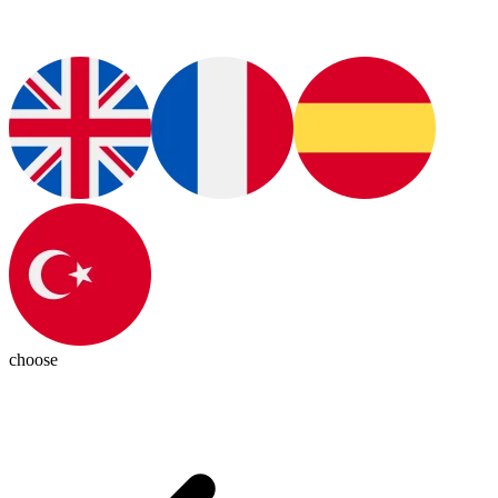
choose