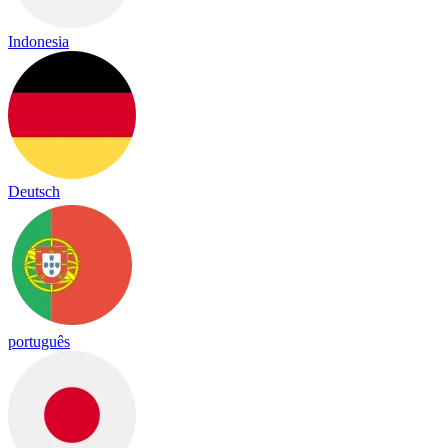
Indonesia
Deutsch
português