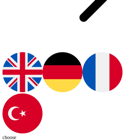
choose