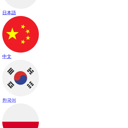
日本語
中文
한국어