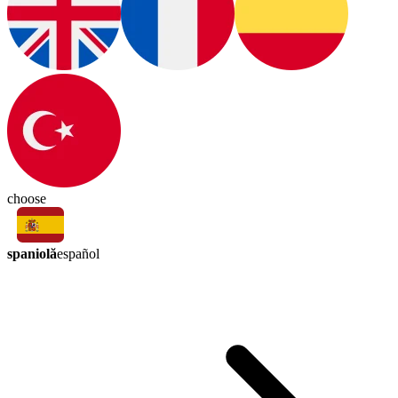
choose
spaniolă
español