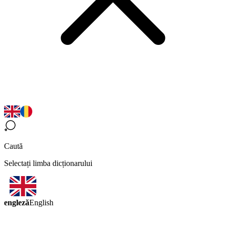
Caută
Selectați limba dicționarului
engleză
English