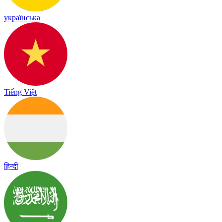
українська
Tiếng Việt
हिन्दी