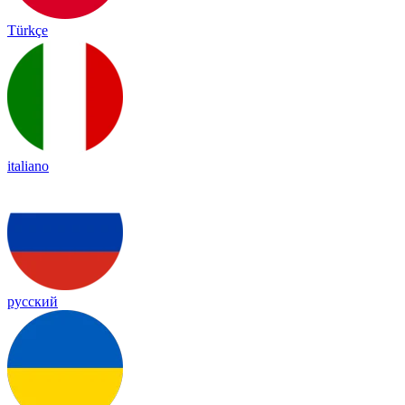
Türkçe
italiano
русский