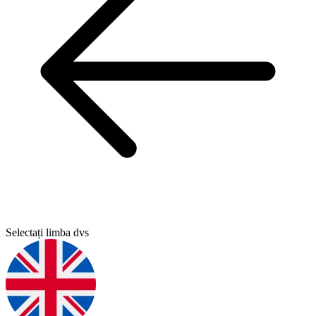
Selectați limba dvs