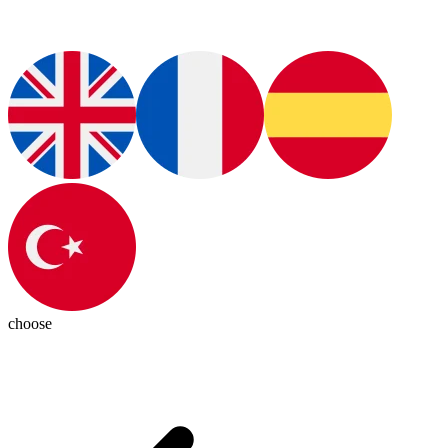
choose