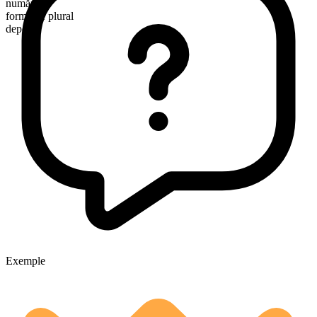
numărabil
formă de plural
depots
Exemple