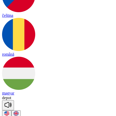
čeština
română
magyar
de
pot