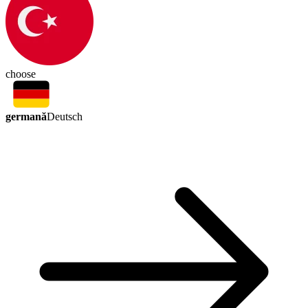
choose
germană
Deutsch