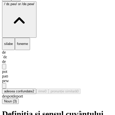
/ˈdɛ.pəʊ/
or /de.pew/
silabe
foneme
de
ˈdɛ
de
pot
pəʊ
pew
adesea confundate
2
rime
0
pronunție similară
0
despot
deport
Noun
(
3
)
Definiția și sensul cuvântului