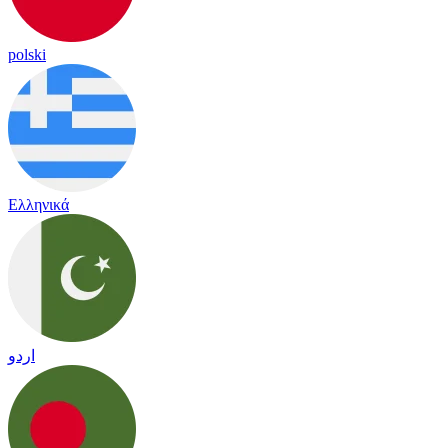
polski
Ελληνικά
اردو