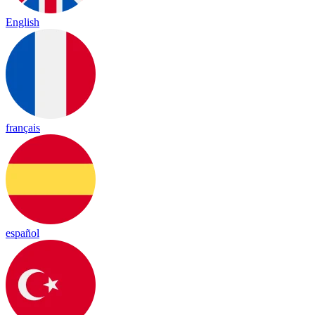
English
français
español