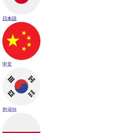
日本語
中文
한국어