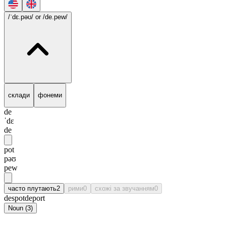
/ˈdɛ.pəʊ/
or /de.pew/
склади
фонеми
de
ˈdɛ
de
pot
pəʊ
pew
часто плутають
2
рими
0
схожі за звучанням
0
despot
deport
Noun
(
3
)