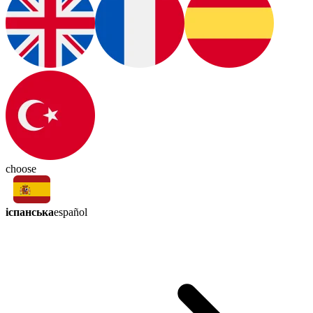
choose
іспанська
español