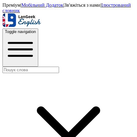
Преміум
|
Мобільний Додаток
|
Зв'яжіться з нами
|
Ілюстрований
словник
Toggle navigation