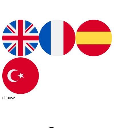
choose