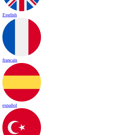
English
français
español