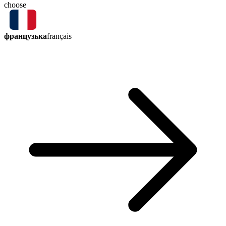
choose
французька
français