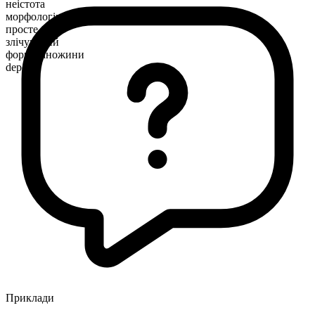
неістота
морфологічна будова
просте
злічуваний
форма множини
depots
Приклади