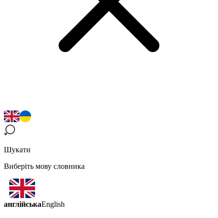
Шукати
Виберіть мову словника
англійська
English