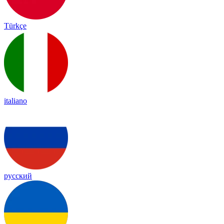
Türkçe
italiano
русский