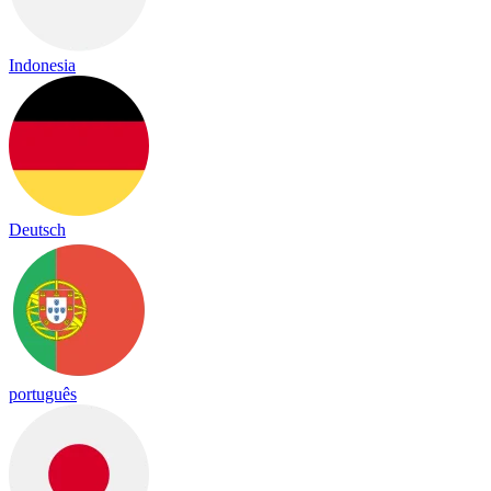
Indonesia
Deutsch
português