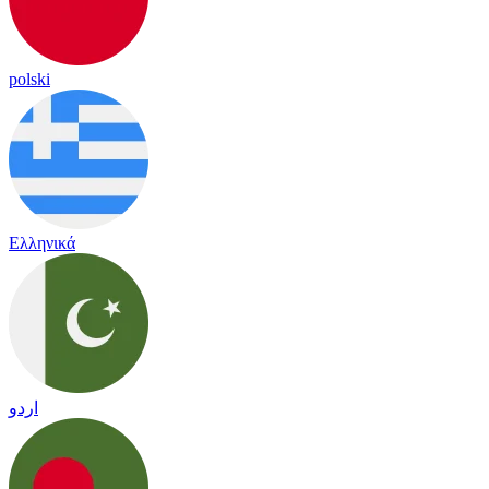
polski
Ελληνικά
اردو