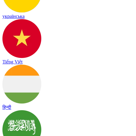
українська
Tiếng Việt
हिन्दी