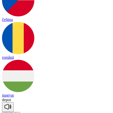
čeština
română
magyar
de
pot