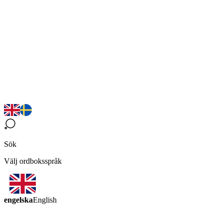
Sök
Välj ordboksspråk
engelska
English