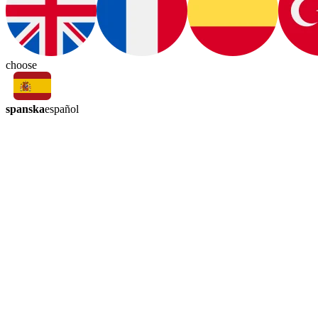
choose
spanska
español