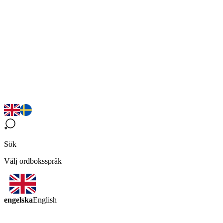
Sök
Välj ordboksspråk
engelska
English