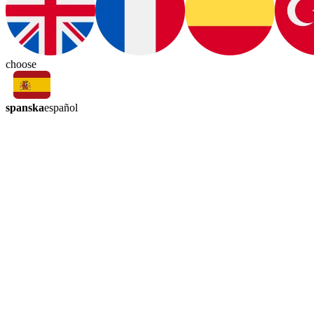
choose
spanska
español