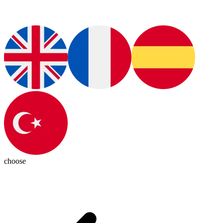
choose