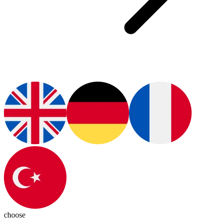
choose