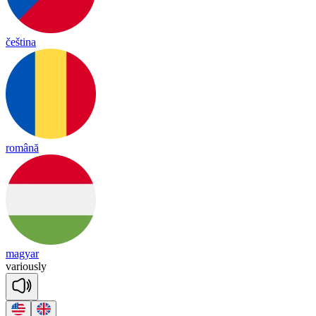
čeština
română
magyar
va
rious
ly