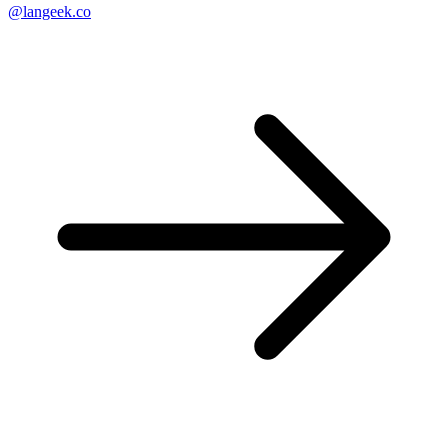
@langeek.co