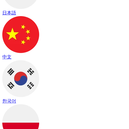
日本語
中文
한국어