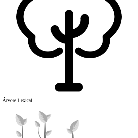
Árvore Lexical