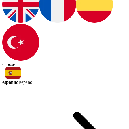
choose
espanhol
español