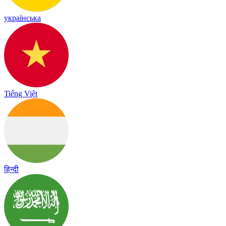
українська
Tiếng Việt
हिन्दी