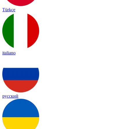
Türkçe
italiano
русский