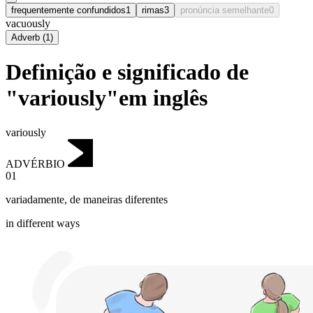
frequentemente confundidos
1
rimas
3
pronúncia semelhante
0
vacuously
Adverb
(
1
)
Definição e significado de
"variously"em inglês
variously
ADVÉRBIO
01
variadamente
,
de maneiras diferentes
in different ways