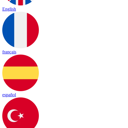
English
français
español