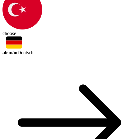
choose
alemão
Deutsch