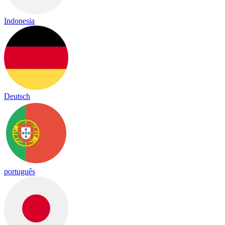
Indonesia
Deutsch
português