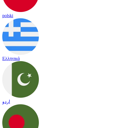
polski
Ελληνικά
اردو