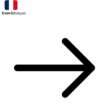
francês
français