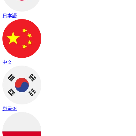
日本語
中文
한국어