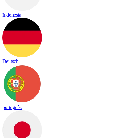
Indonesia
Deutsch
português