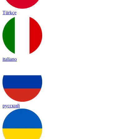
Türkçe
italiano
русский