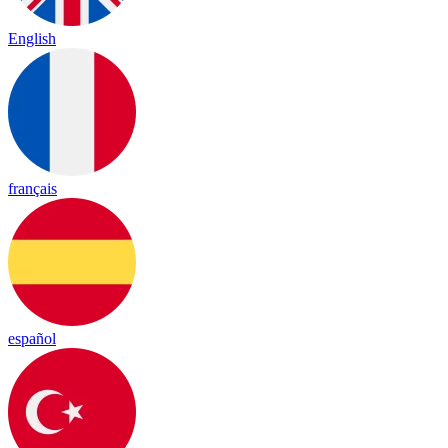
English
français
español