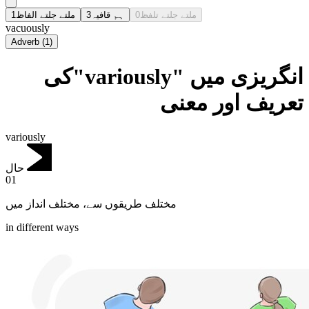
1
ملتے جلتے الفاظ
3
ہم قافیہ
0
ملتے جلتے تلفظ
vacuously
Adverb
(
1
)
انگریزی میں "variously"کی
تعریف اور معنی
variously
حال
01
مختلف طریقوں سے، مختلف انداز میں
in different ways