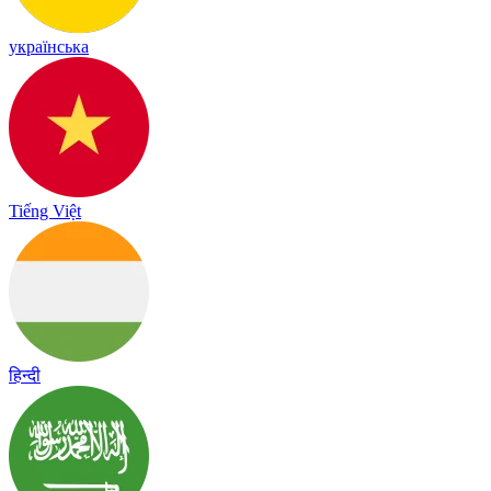
українська
Tiếng Việt
हिन्दी