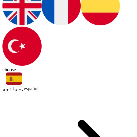
choose
ہسپانوی
español