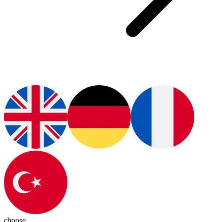
choose