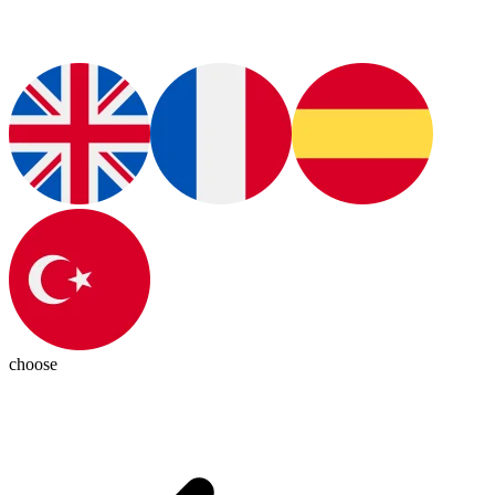
choose