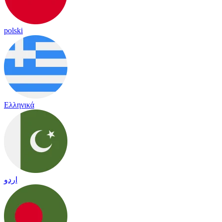
polski
Ελληνικά
اردو