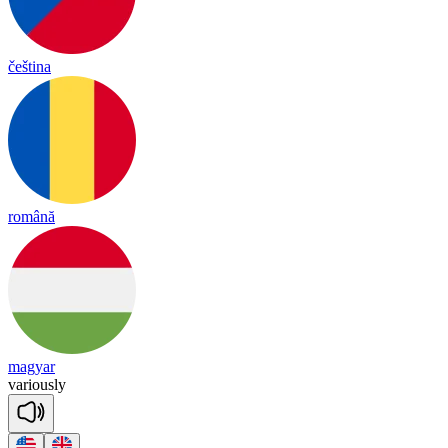
čeština
română
magyar
va
rious
ly