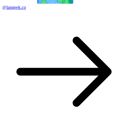
@langeek.co