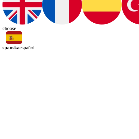
choose
spanska
español