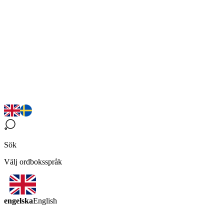
Sök
Välj ordboksspråk
engelska
English