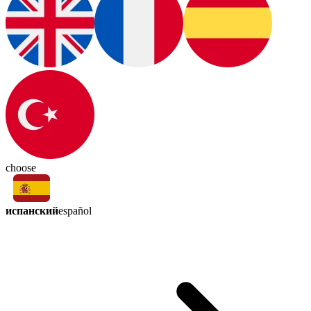
choose
испанский
español