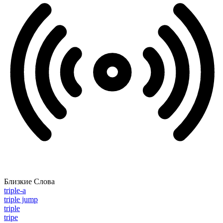
Близкие Слова
triple-a
triple jump
triple
tripe