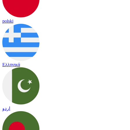
polski
Ελληνικά
اردو