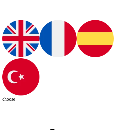
choose