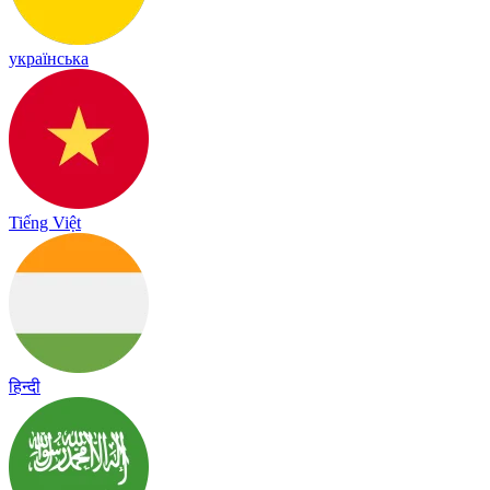
українська
Tiếng Việt
हिन्दी