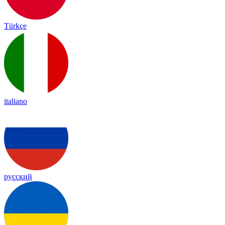
Türkçe
italiano
русский