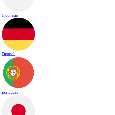
Indonesia
Deutsch
português