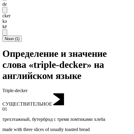
de
cker
kə
kē
Noun
(
1
)
Определение и значение
слова «triple-decker» на
английском языке
Triple-decker
СУЩЕСТВИТЕЛЬНОЕ
01
трехэтажный
,
бутерброд с тремя ломтиками хлеба
made with three slices of usually toasted bread