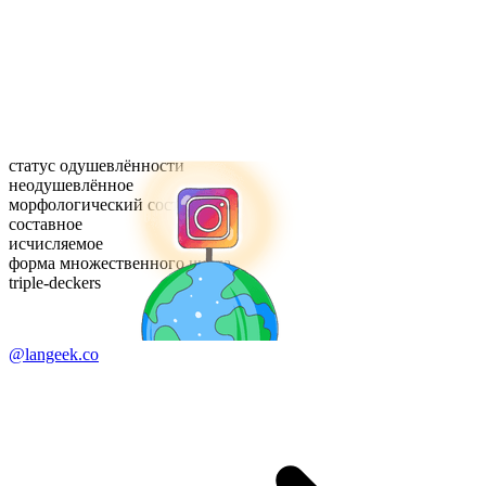
статус одушевлённости
неодушевлённое
морфологический состав
составное
исчисляемое
форма множественного числа
triple-deckers
@langeek.co