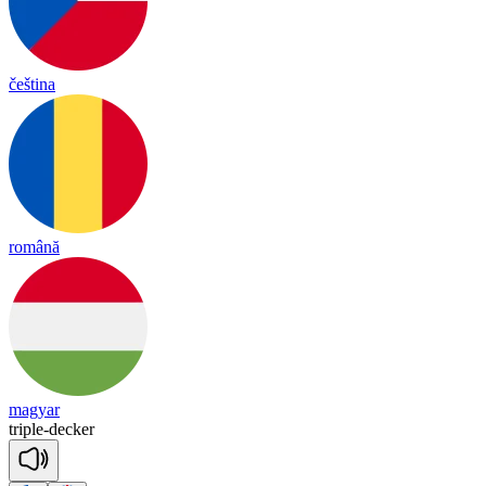
čeština
română
magyar
tri
ple
-
de
cker