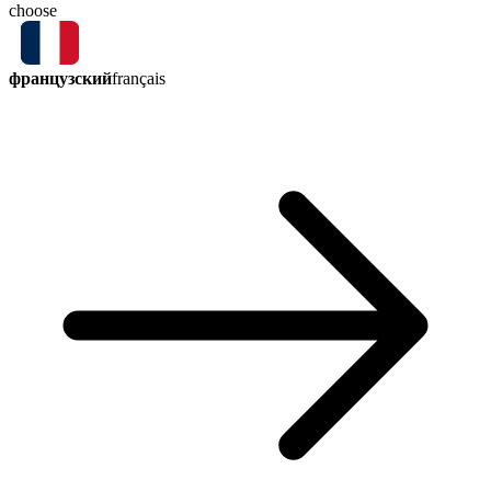
choose
французский
français