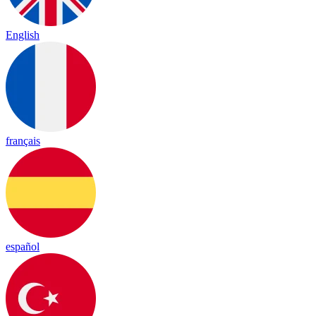
English
français
español