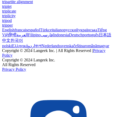
tripartite alignment
triplet
triplicate
triplicity
tripod
tripper
English
français
español
Türkçe
italiano
русский
українська
Tiếng
Việt
हिन्दी
العربية
Filipino
فارسی
Indonesia
Deutsch
português
日本語
中文
한국어
polski
Ελληνικά
اردو
বাংলা
Nederlands
svenska
čeština
română
magyar
Copyright © 2024 Langeek Inc. | All Rights Reserved |
Privacy
Policy
Copyright © 2024 Langeek Inc.
All Rights Reserved
Privacy Policy