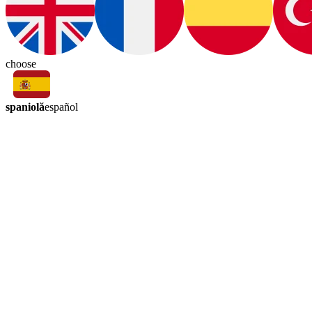
choose
spaniolă
español