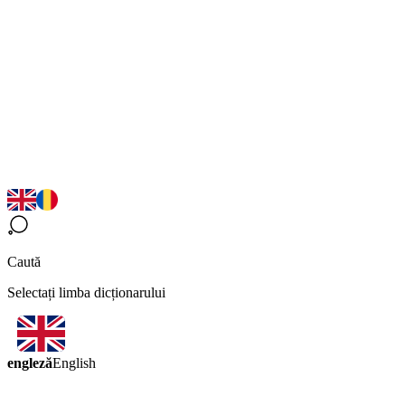
Caută
Selectați limba dicționarului
engleză
English