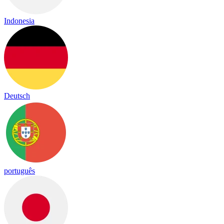
Indonesia
Deutsch
português