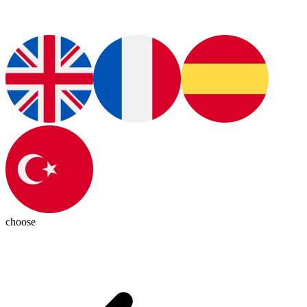
choose