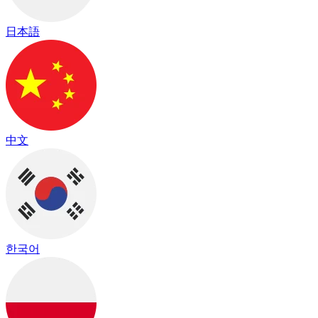
日本語
中文
한국어