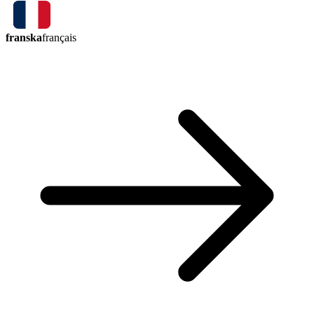
franska
français