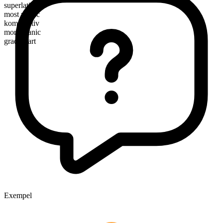
superlativ
most manic
komparativ
more manic
graderbart
Exempel