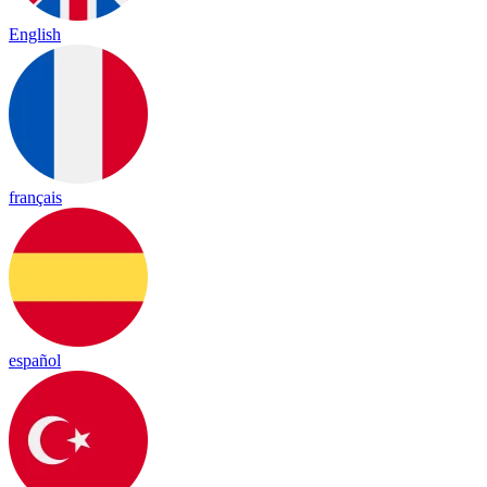
English
français
español