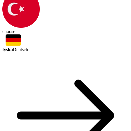
choose
tyska
Deutsch