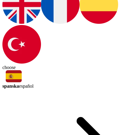
choose
spanska
español