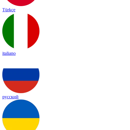
Türkçe
italiano
русский