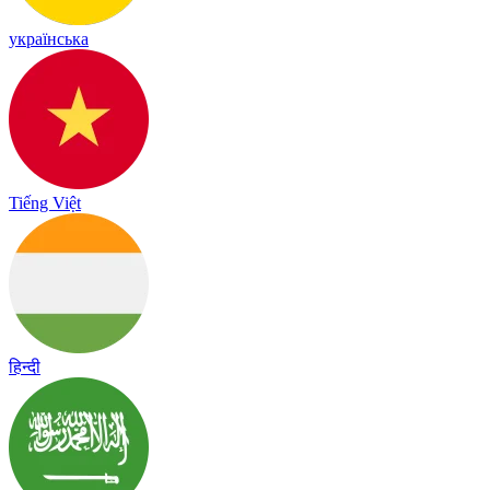
українська
Tiếng Việt
हिन्दी