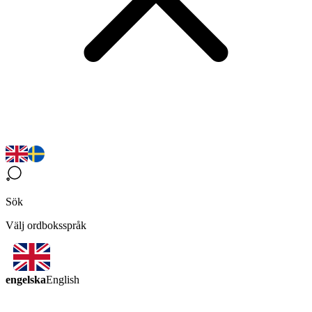
Sök
Välj ordboksspråk
engelska
English