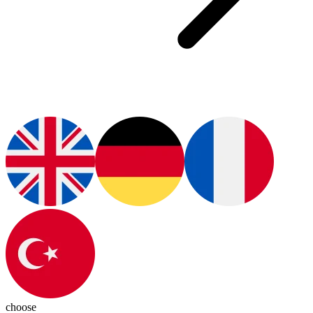
choose