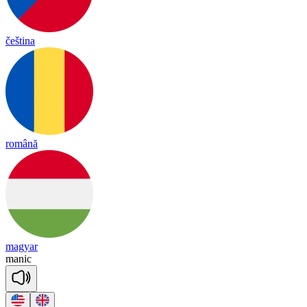
čeština
română
magyar
ma
nic