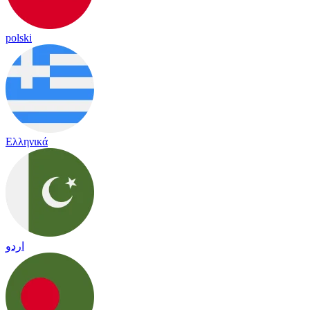
polski
Ελληνικά
اردو