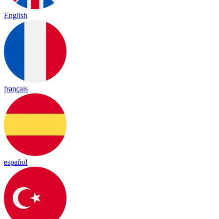
English
français
español