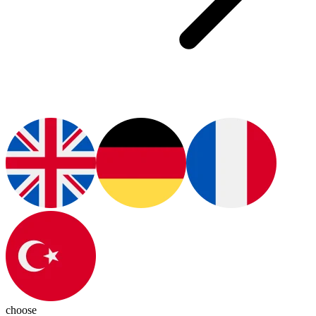
choose