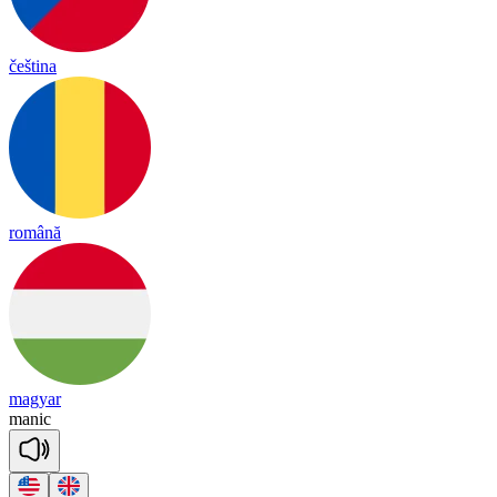
čeština
română
magyar
ma
nic