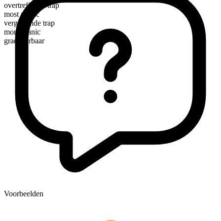
overtreffende trap
most manic
vergrotende trap
more manic
gradueerbaar
Voorbeelden