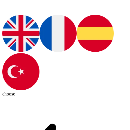
choose