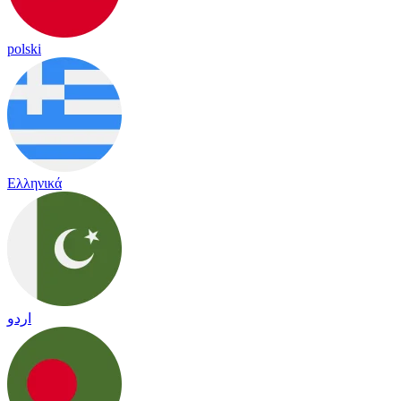
polski
Ελληνικά
اردو