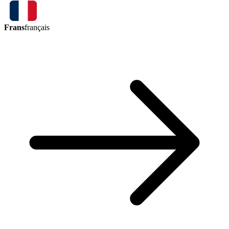
Frans
français