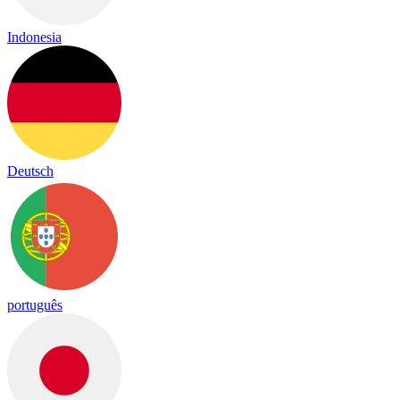
Indonesia
Deutsch
português