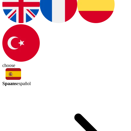
choose
Spaans
español