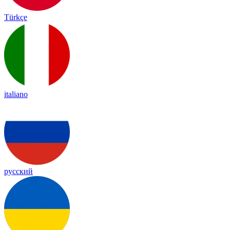
Türkçe
italiano
русский