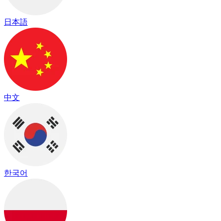
日本語
中文
한국어