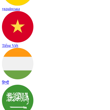
українська
Tiếng Việt
हिन्दी