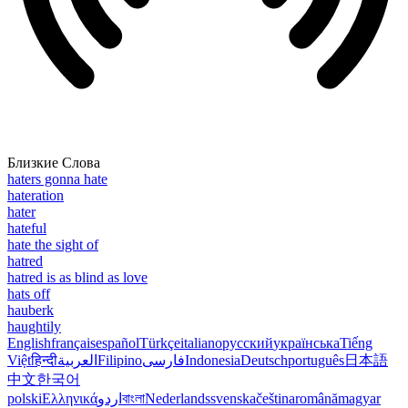
Близкие Слова
haters gonna hate
hateration
hater
hateful
hate the sight of
hatred
hatred is as blind as love
hats off
hauberk
haughtily
English
français
español
Türkçe
italiano
русский
українська
Tiếng
Việt
हिन्दी
العربية
Filipino
فارسی
Indonesia
Deutsch
português
日本語
中文
한국어
polski
Ελληνικά
اردو
বাংলা
Nederlands
svenska
čeština
română
magyar