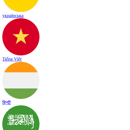
українська
Tiếng Việt
हिन्दी