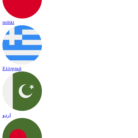
polski
Ελληνικά
اردو