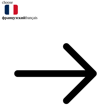
choose
французский
français