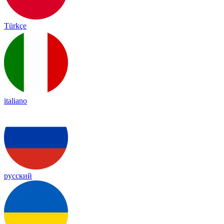
Türkçe
italiano
русский