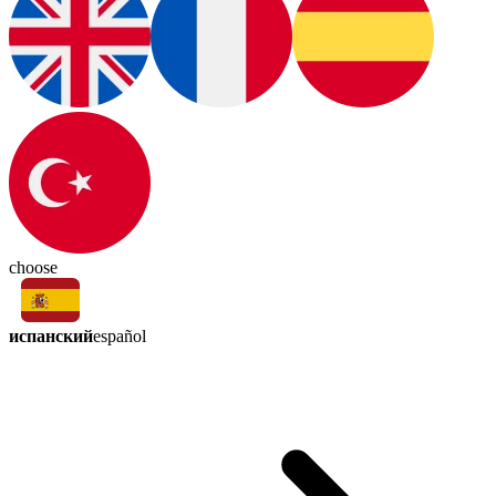
choose
испанский
español