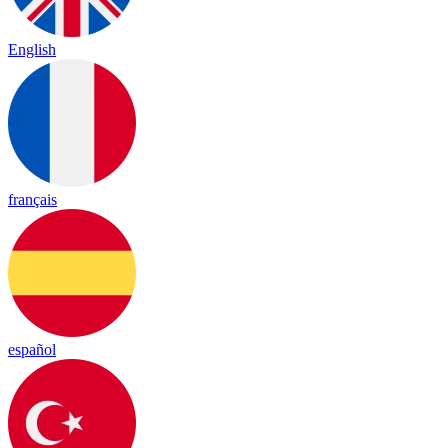
English
français
español