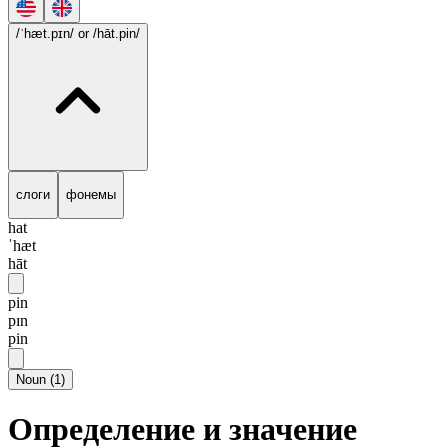
/ˈhæt.pɪn/
or /hāt.pin/
слоги
фонемы
hat
ˈhæt
hāt
pin
pɪn
pin
Noun
(
1
)
Определение и значение