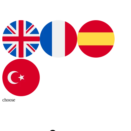
choose