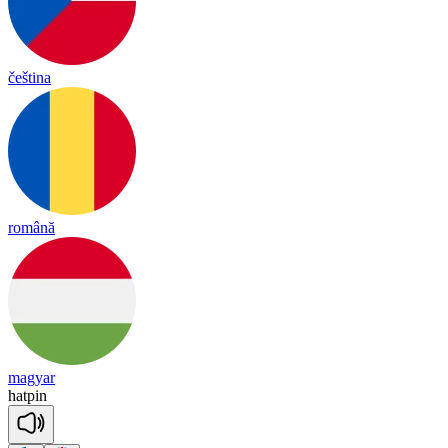
čeština
română
magyar
hat
pin