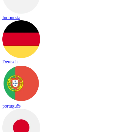
Indonesia
Deutsch
português