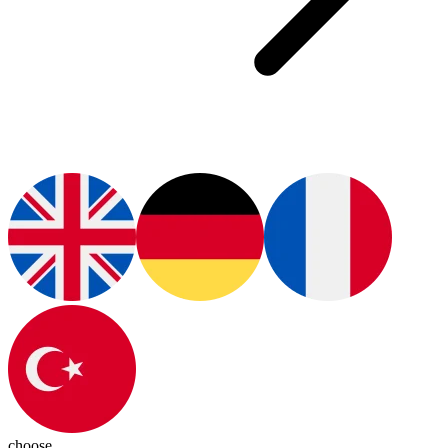
choose