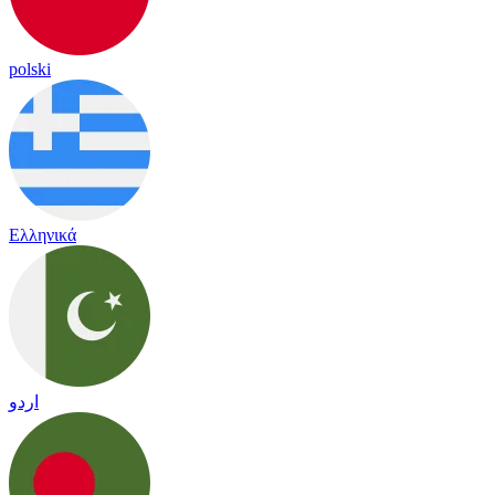
polski
Ελληνικά
اردو