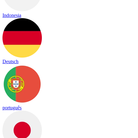
Indonesia
Deutsch
português