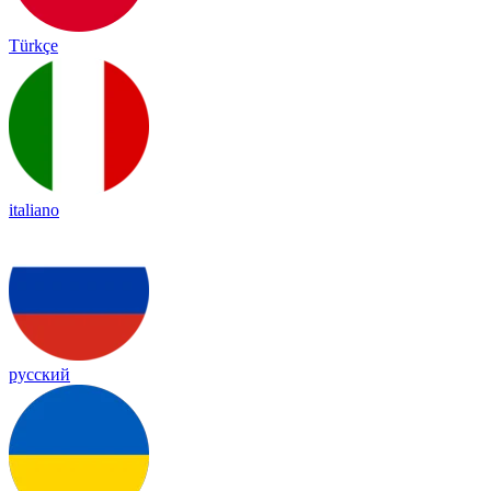
Türkçe
italiano
русский