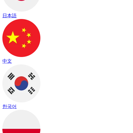
日本語
中文
한국어