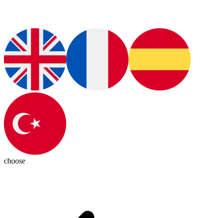
choose