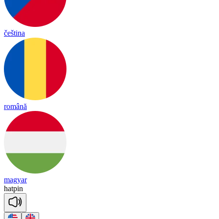
čeština
română
magyar
hat
pin