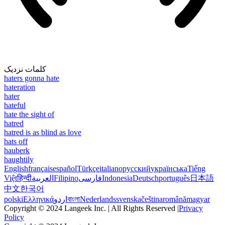
کلمات نزدیک
haters gonna hate
hateration
hater
hateful
hate the sight of
hatred
hatred is as blind as love
hats off
hauberk
haughtily
English
français
español
Türkçe
italiano
русский
українська
Tiếng
Việt
हिन्दी
العربية
Filipino
فارسی
Indonesia
Deutsch
português
日本語
中文
한국어
polski
Ελληνικά
اردو
বাংলা
Nederlands
svenska
čeština
română
magyar
Copyright © 2024 Langeek Inc. | All Rights Reserved |
Privacy
Policy