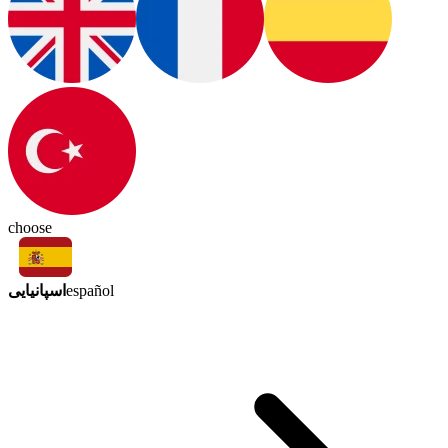
choose
اسپانیایی
español