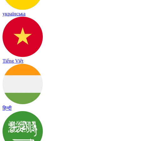
українська
Tiếng Việt
हिन्दी