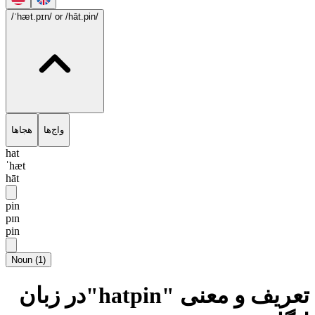
/ˈhæt.pɪn/
or /hāt.pin/
واج‌ها
هجاها
hat
ˈhæt
hāt
pin
pɪn
pin
Noun
(
1
)
تعریف و معنی "hatpin"در زبان