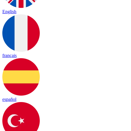
English
français
español