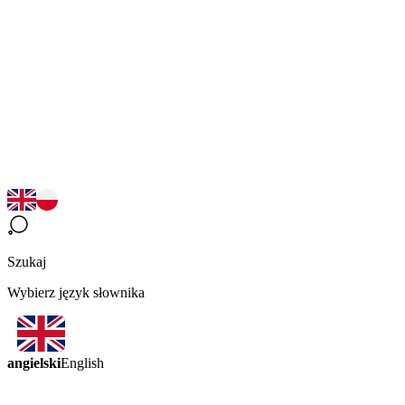
Szukaj
Wybierz język słownika
angielski
English