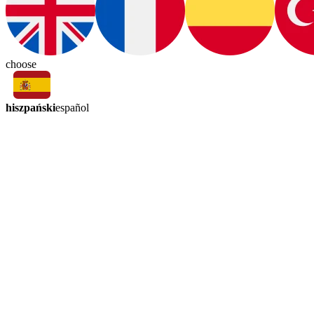
choose
hiszpański
español