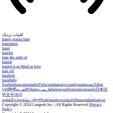
کلمات نزدیک
haters gonna hate
hateration
hater
hateful
hate the sight of
hatred
hatred is as blind as love
hats off
hauberk
haughtily
English
français
español
Türkçe
italiano
русский
українська
Tiếng
Việt
हिन्दी
العربية
Filipino
فارسی
Indonesia
Deutsch
português
日本語
中文
한국어
polski
Ελληνικά
اردو
বাংলা
Nederlands
svenska
čeština
română
magyar
Copyright © 2024 Langeek Inc. | All Rights Reserved |
Privacy
Policy