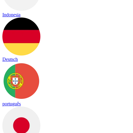
Indonesia
Deutsch
português