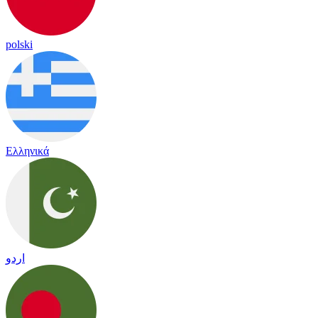
polski
Ελληνικά
اردو