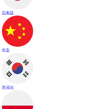
日本語
中文
한국어