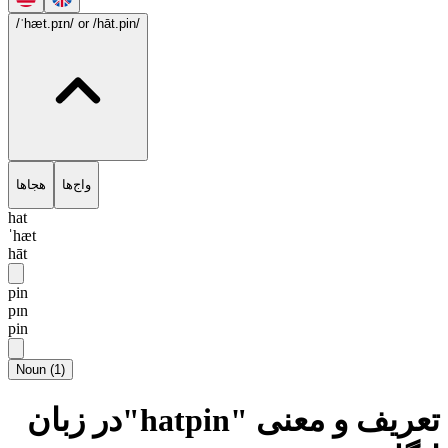
/ˈhæt.pɪn/
or /hāt.pin/
واج‌ها
هجاها
hat
ˈhæt
hāt
pin
pɪn
pin
Noun
(
1
)
تعریف و معنی "hatpin"در زبان