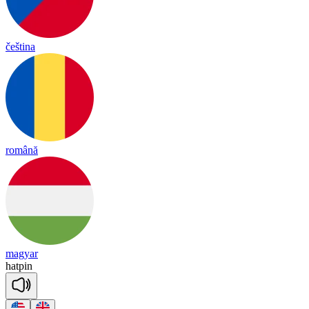
čeština
română
magyar
hat
pin