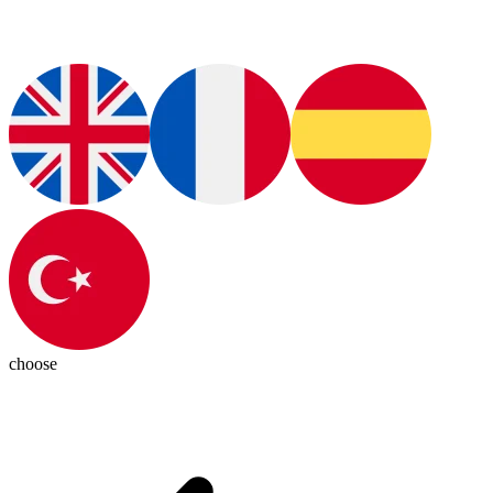
choose