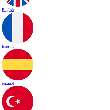
English
français
español