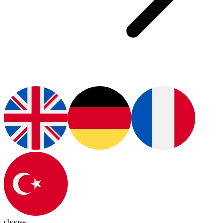
choose