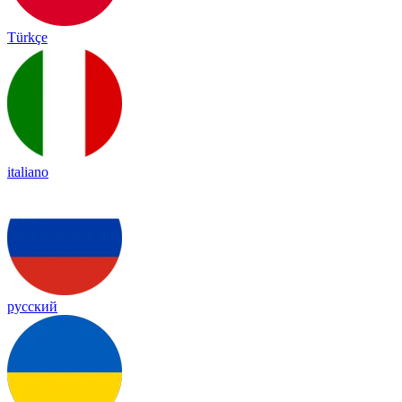
Türkçe
italiano
русский