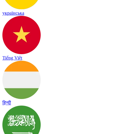
українська
Tiếng Việt
हिन्दी