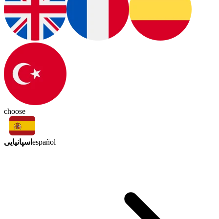
choose
اسپانیایی
español