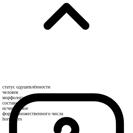
статус одушевлённости
человек
морфологический состав
составное
исчисляемое
форма множественного числа
horsefaces