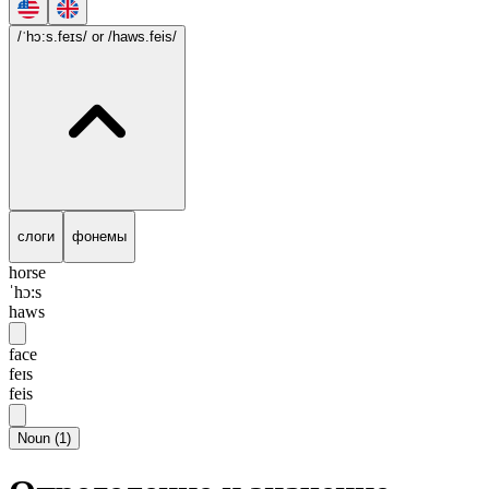
/ˈhɔ:s.feɪs/
or /haws.feis/
слоги
фонемы
horse
ˈhɔ:s
haws
face
feɪs
feis
Noun
(
1
)