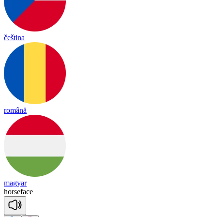
čeština
română
magyar
horse
face