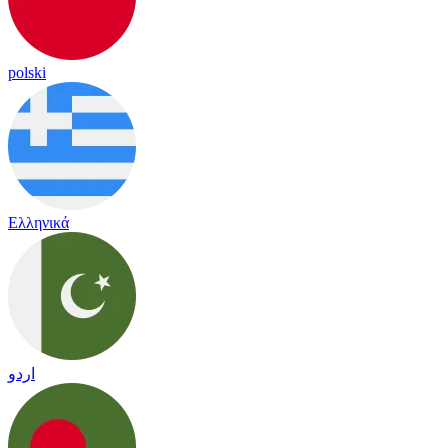
polski
Ελληνικά
اردو