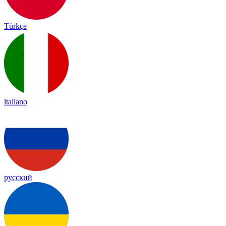
Türkçe
italiano
русский