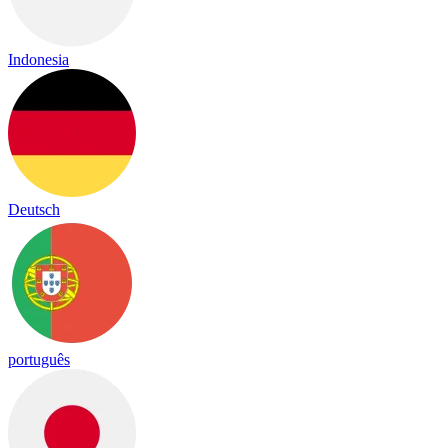
Indonesia
Deutsch
português