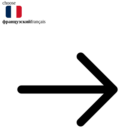
choose
французский
français