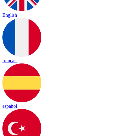
English
français
español