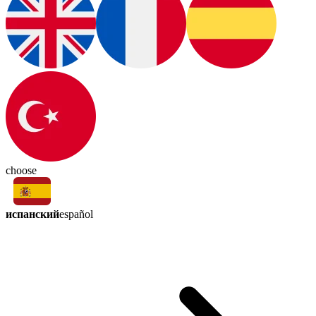
choose
испанский
español