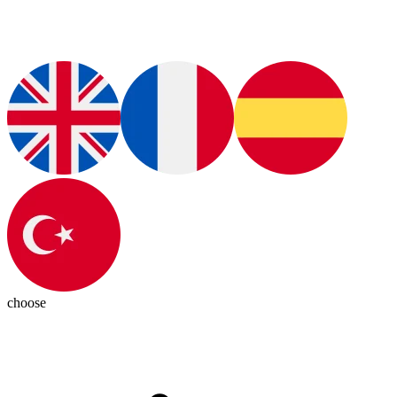
choose