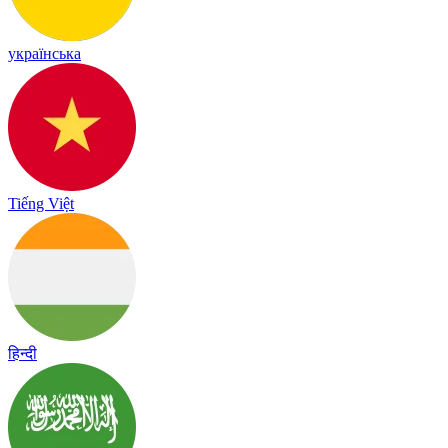
українська
Tiếng Việt
हिन्दी