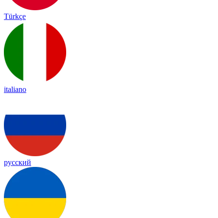
Türkçe
italiano
русский