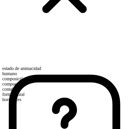
estado de animacidad
humano
composición morfológica
compuesto
contable
forma plural
horsefaces