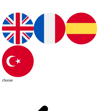
choose