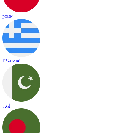
polski
Ελληνικά
اردو