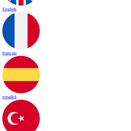
English
français
español