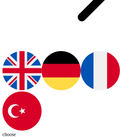
choose