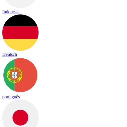
Indonesia
Deutsch
português