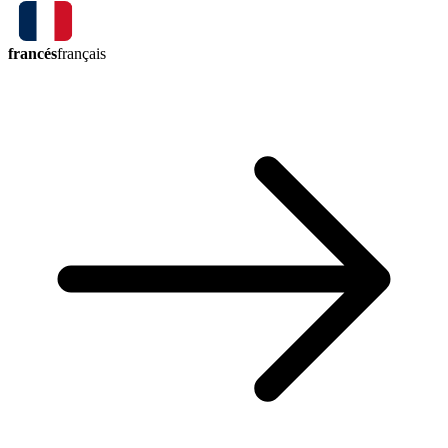
francés
français