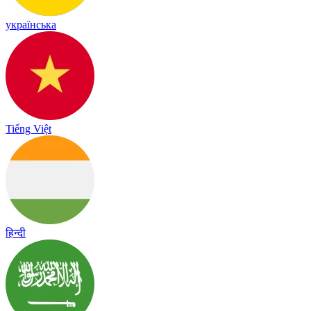
українська
Tiếng Việt
हिन्दी