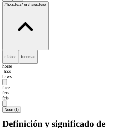
/ˈhɔ:s.feɪs/
or /haws.feis/
sílabas
fonemas
horse
ˈhɔ:s
haws
face
feɪs
feis
Noun
(
1
)
Definición y significado de