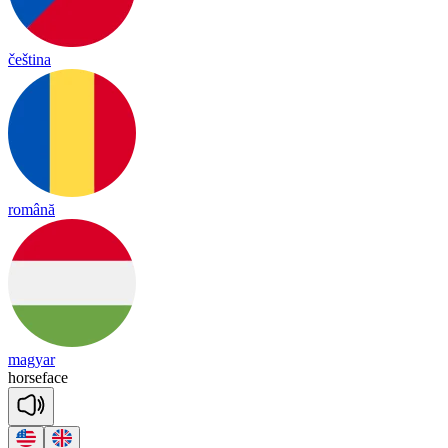
čeština
română
magyar
horse
face