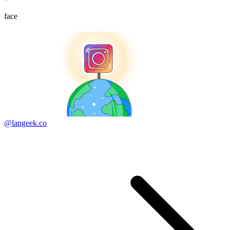
face
@langeek.co