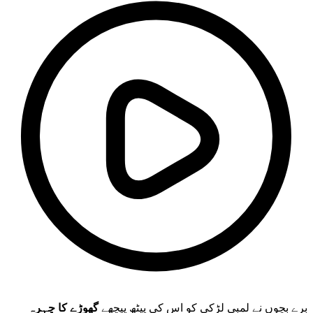
برے بچوں نے لمبی لڑکی کو اس کی پیٹھ پیچھے
گھوڑے کا چہرہ