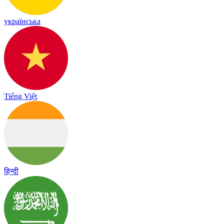
українська
Tiếng Việt
हिन्दी