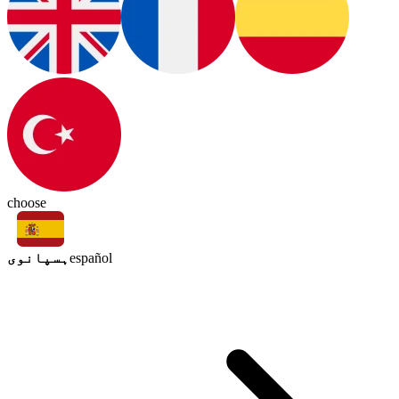
choose
ہسپانوی
español