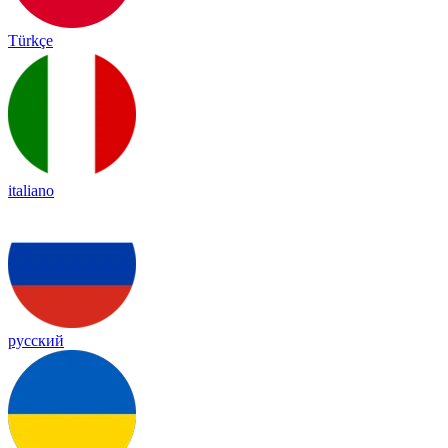
Türkçe
italiano
русский