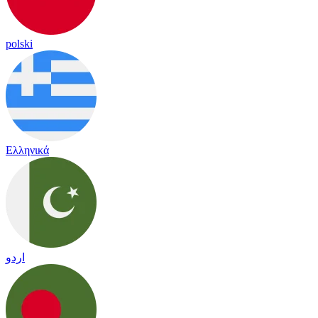
polski
Ελληνικά
اردو