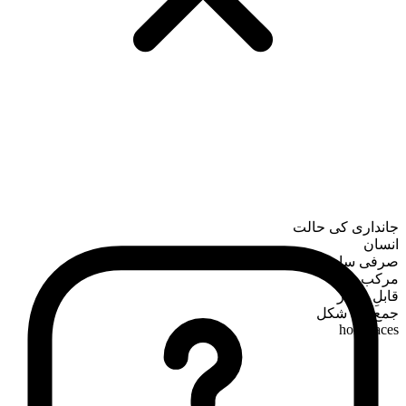
جانداری کی حالت
انسان
صرفی ساخت
مرکب
قابلِ شمار
جمع کی شکل
horsefaces