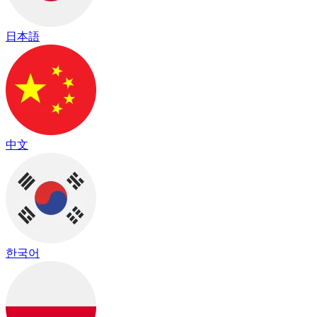
日本語
中文
한국어