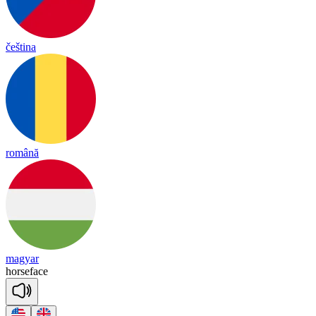
čeština
română
magyar
horse
face