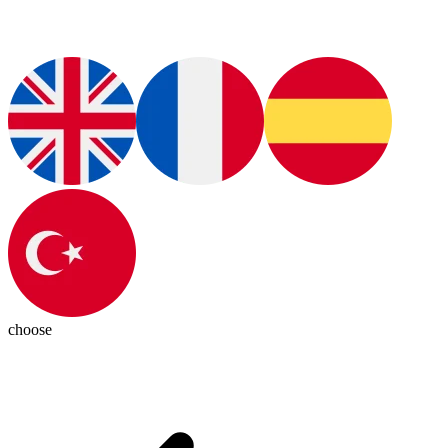
choose