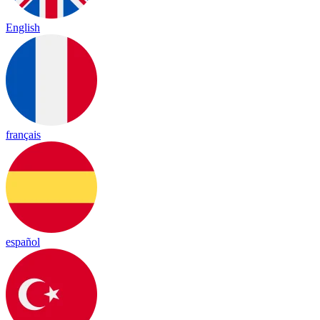
English
français
español