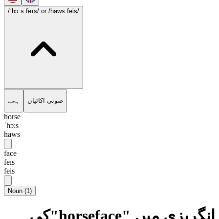
/ˈhɔ:s.feɪs/
or /haws.feis/
صوتی اکائیاں
ہجے
horse
ˈhɔ:s
haws
face
feɪs
feis
Noun
(
1
)
انگریزی میں "horseface"کی