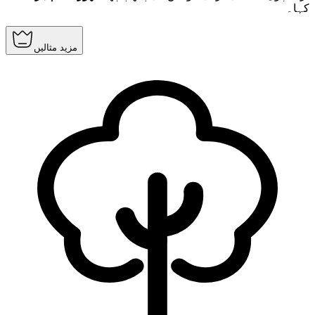
کہا۔
مزید مثالیں