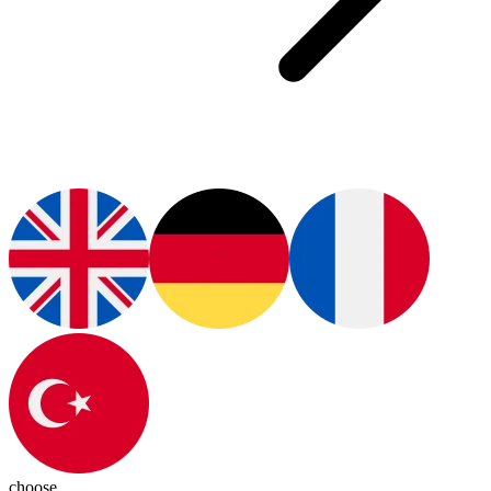
choose