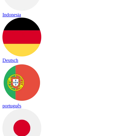
Indonesia
Deutsch
português