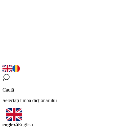
Caută
Selectați limba dicționarului
engleză
English