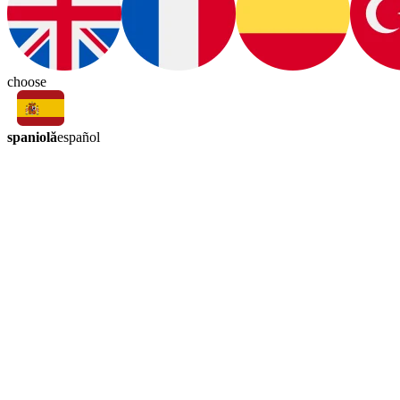
choose
spaniolă
español