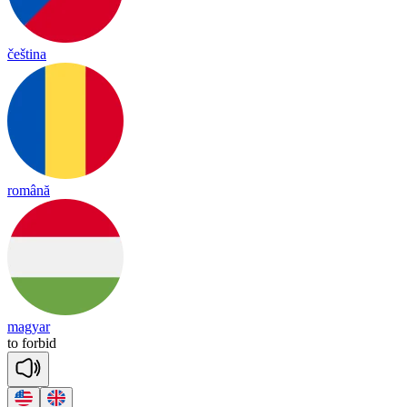
čeština
română
magyar
to
for
bid