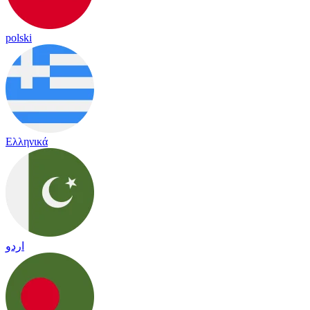
polski
Ελληνικά
اردو