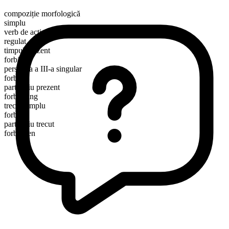
compoziție morfologică
simplu
verb de acțiune
regulat
timpul prezent
forbid
persoana a III-a singular
forbids
participiu prezent
forbidding
trecut simplu
forbade
participiu trecut
forbidden