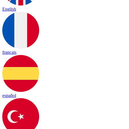
English
français
español