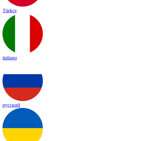
Türkçe
italiano
русский