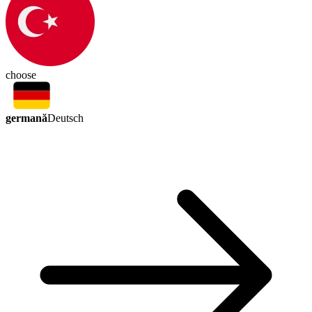
choose
germană
Deutsch