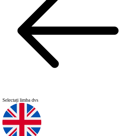
Selectați limba dvs