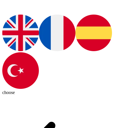
choose