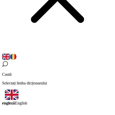
Caută
Selectați limba dicționarului
engleză
English