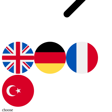
choose