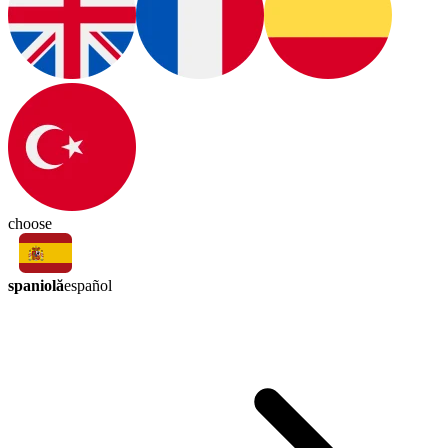
choose
spaniolă
español