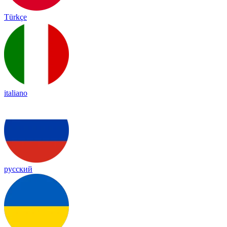
Türkçe
italiano
русский