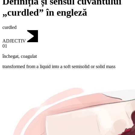
Definiția și sensul cuvântului
„curdled” în engleză
curdled
ADJECTIV
01
închegat
,
coagulat
transformed from a liquid into a soft semisolid or solid mass