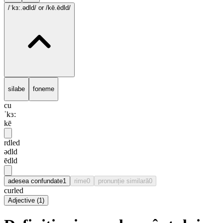
/ˈkɜ:.ədld/
or /kē.ēdld/
silabe
foneme
cu
ˈkɜ:
kē
rdled
ədld
ēdld
adesea confundate
1
rime
0
pronunție similară
0
curled
Adjective
(
1
)