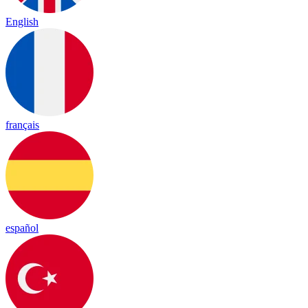
English
français
español