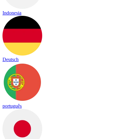
Indonesia
Deutsch
português