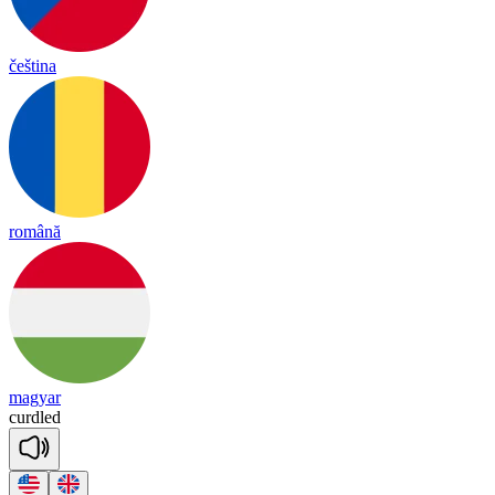
čeština
română
magyar
cu
rdled