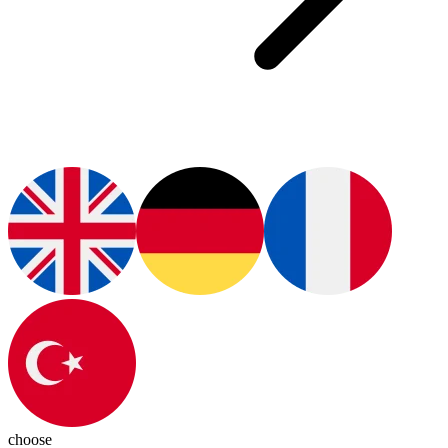
choose