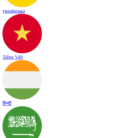
українська
Tiếng Việt
हिन्दी