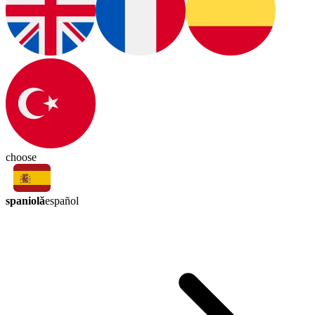
choose
spaniolă
español