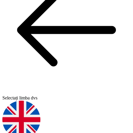
Selectați limba dvs