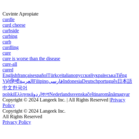
Cuvinte Apropiate
curdle
curd cheese
curbside
curbing
curb
curdling
cure
cure is worse than the disease
cure-all
cured
English
français
español
Türkçe
italiano
русский
українська
Tiếng
Việt
हिन्दी
العربية
Filipino
فارسی
Indonesia
Deutsch
português
日本語
中文
한국어
polski
Ελληνικά
اردو
বাংলা
Nederlands
svenska
čeština
română
magyar
Copyright © 2024 Langeek Inc. | All Rights Reserved |
Privacy
Policy
Copyright © 2024 Langeek Inc.
All Rights Reserved
Privacy Policy