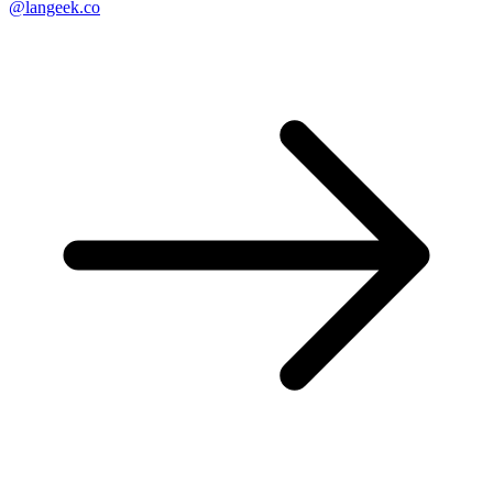
@langeek.co