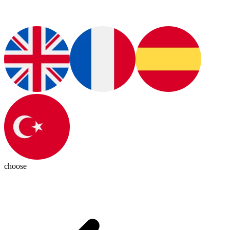
choose