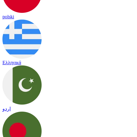
polski
Ελληνικά
اردو