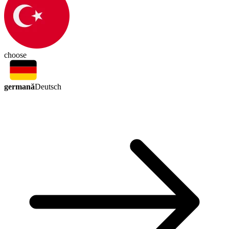
choose
germană
Deutsch