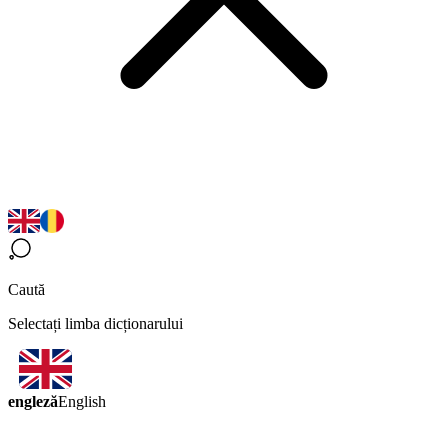
Caută
Selectați limba dicționarului
engleză
English