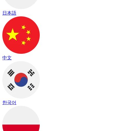
日本語
中文
한국어