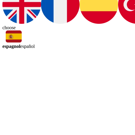
choose
espagnol
español