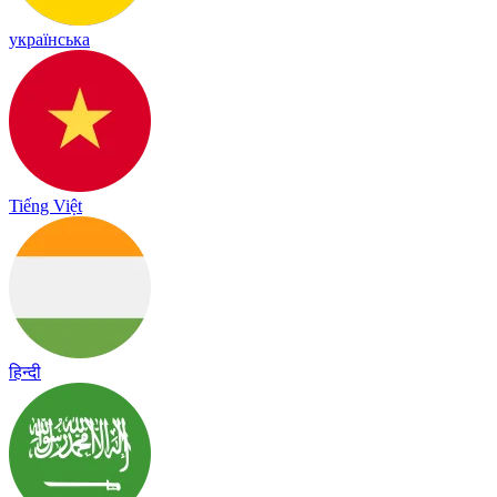
українська
Tiếng Việt
हिन्दी