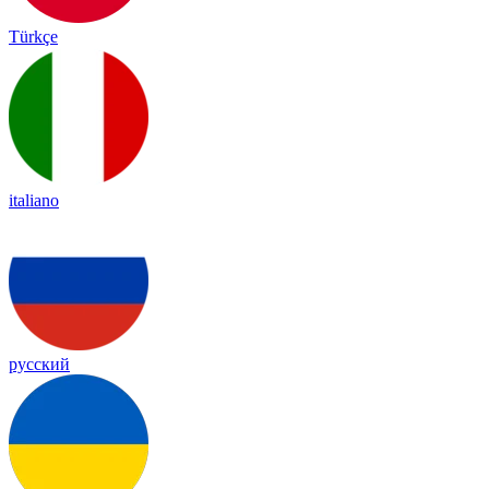
Türkçe
italiano
русский