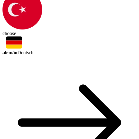
choose
alemão
Deutsch