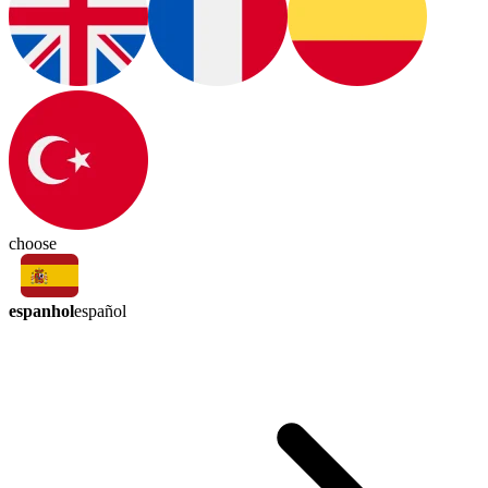
choose
espanhol
español