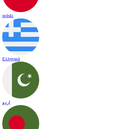
polski
Ελληνικά
اردو