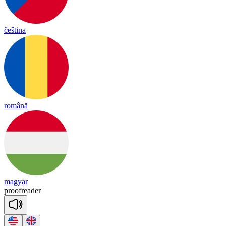
čeština
română
magyar
proof
rea
der