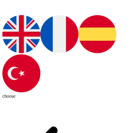
choose