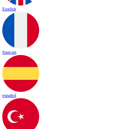
English
français
español