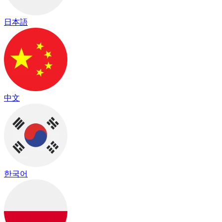
日本語
中文
한국어