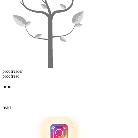
proofread
er
proofread
proof
+
read