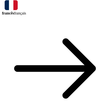
francês
français