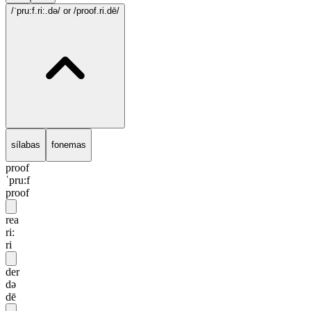
/ˈpru:f.ri:.də/
or /proof.ri.dē/
sílabas
fonemas
proof
ˈpru:f
proof
rea
ri:
ri
der
də
dē