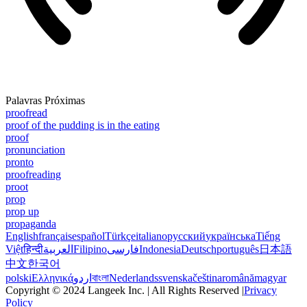
Palavras Próximas
proofread
proof of the pudding is in the eating
proof
pronunciation
pronto
proofreading
proot
prop
prop up
propaganda
English
français
español
Türkçe
italiano
русский
українська
Tiếng
Việt
हिन्दी
العربية
Filipino
فارسی
Indonesia
Deutsch
português
日本語
中文
한국어
polski
Ελληνικά
اردو
বাংলা
Nederlands
svenska
čeština
română
magyar
Copyright © 2024 Langeek Inc. | All Rights Reserved |
Privacy
Policy