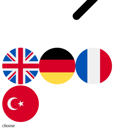
choose