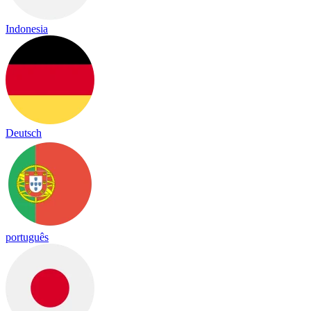
Indonesia
Deutsch
português