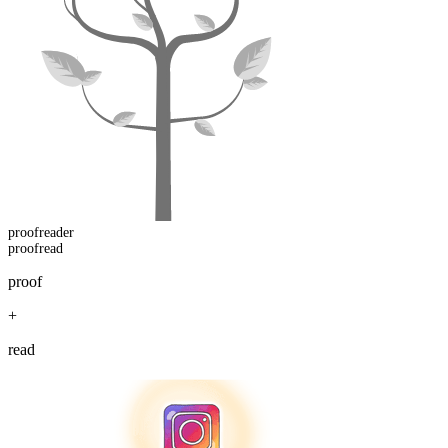
proofread
er
proofread
proof
+
read