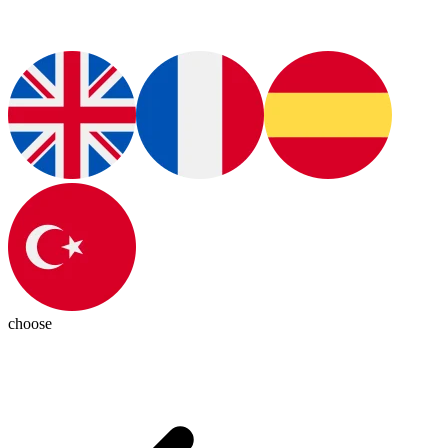
choose