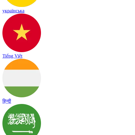
українська
Tiếng Việt
हिन्दी