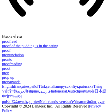
निकटवर्ती शब्द
proofread
proof of the pudding is in the eating
proof
pronunciation
pronto
proofreading
proot
prop
prop up
propaganda
English
français
español
Türkçe
italiano
русский
українська
Tiếng
Việt
हिन्दी
العربية
Filipino
فارسی
Indonesia
Deutsch
português
日本語
中文
한국어
polski
Ελληνικά
اردو
বাংলা
Nederlands
svenska
čeština
română
magyar
Copyright © 2024 Langeek Inc. | All Rights Reserved |
Privacy
Policy