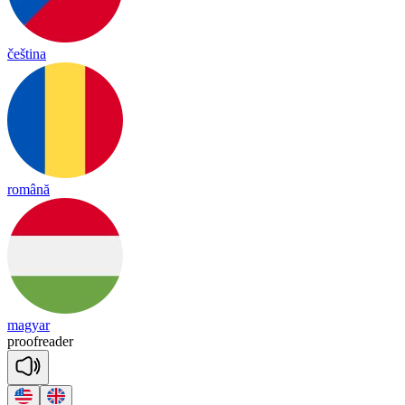
čeština
română
magyar
proof
rea
der