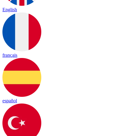
English
français
español