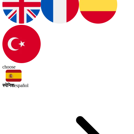
choose
स्पेनिश
español