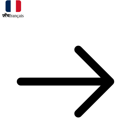
फ़्रेंच
français