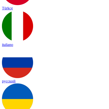
Türkçe
italiano
русский