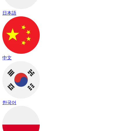
日本語
中文
한국어