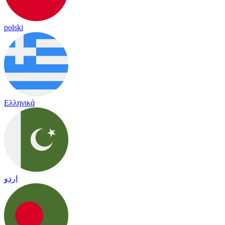
polski
Ελληνικά
اردو