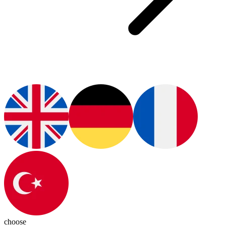
choose