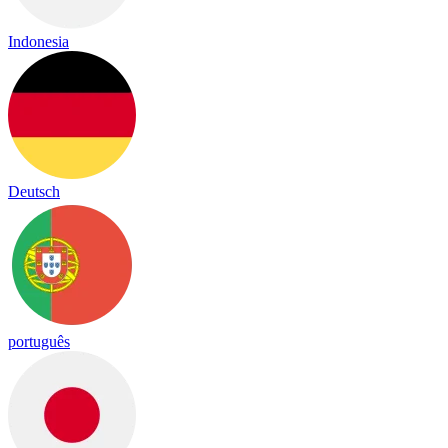
Indonesia
Deutsch
português