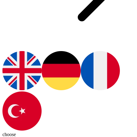
choose