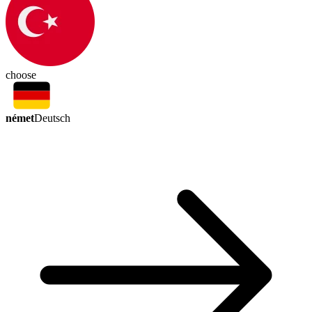
choose
német
Deutsch