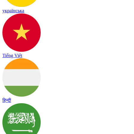
українська
Tiếng Việt
हिन्दी