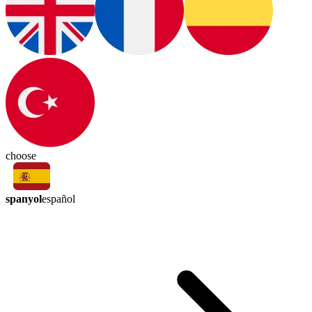
choose
spanyol
español