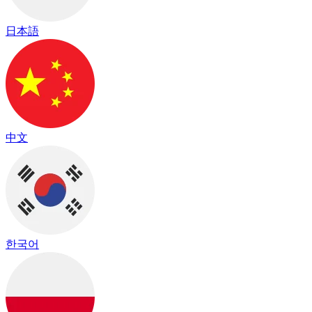
日本語
中文
한국어