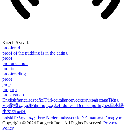
Közeli Szavak
proofread
proof of the pudding is in the eating
proof
pronunciation
pronto
proofreading
proot
prop
prop up
propaganda
English
français
español
Türkçe
italiano
русский
українська
Tiếng
Việt
हिन्दी
العربية
Filipino
فارسی
Indonesia
Deutsch
português
日本語
中文
한국어
polski
Ελληνικά
اردو
বাংলা
Nederlands
svenska
čeština
română
magyar
Copyright © 2024 Langeek Inc. | All Rights Reserved |
Privacy
Policy