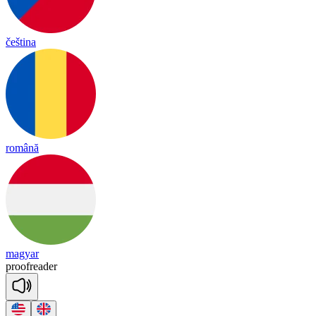
čeština
română
magyar
proof
rea
der