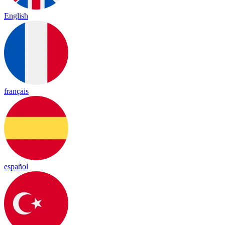
English
français
español