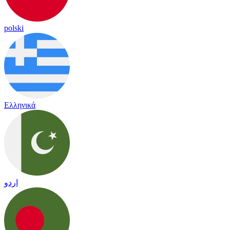
polski
Ελληνικά
اردو