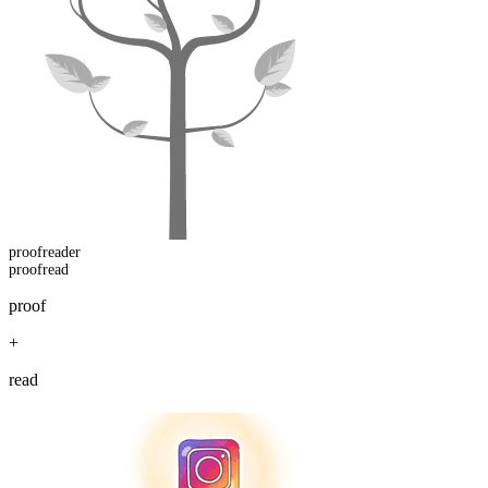
proofread
er
proofread
proof
+
read