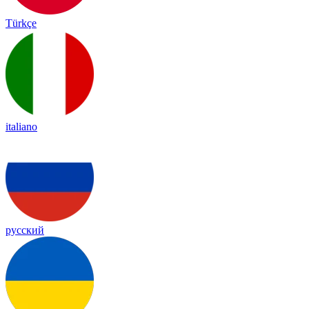
Türkçe
italiano
русский