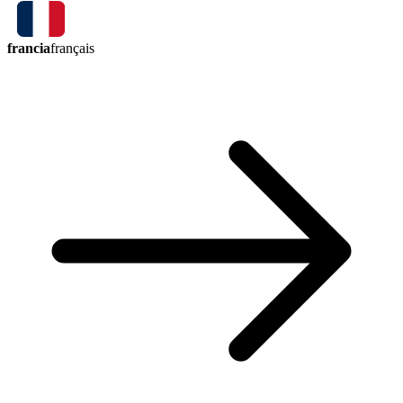
francia
français