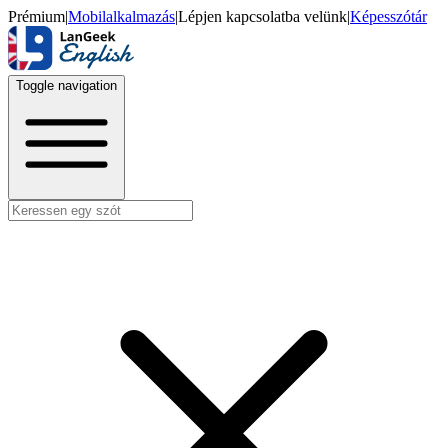
Prémium
|
Mobilalkalmazás
|
Lépjen kapcsolatba velünk
|
Képesszótár
Toggle navigation