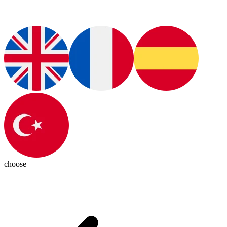
choose