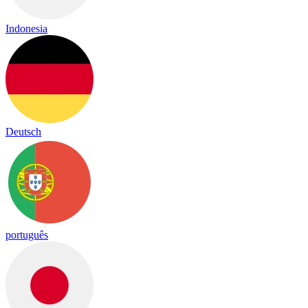
Indonesia
Deutsch
português