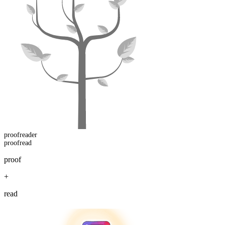
proofread
er
proofread
proof
+
read