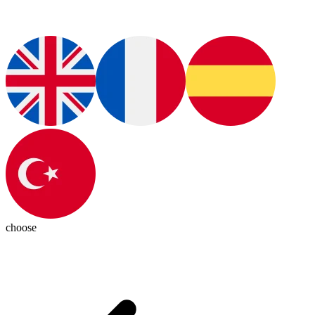
choose