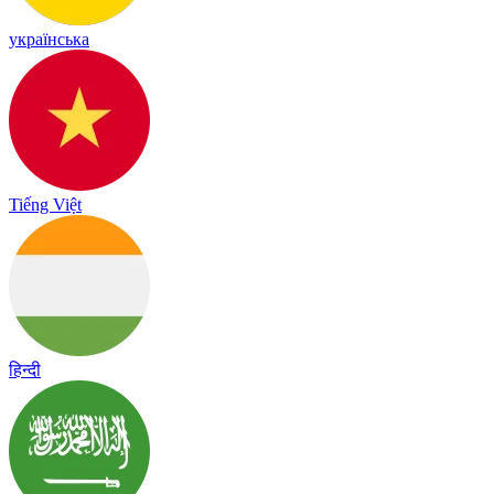
українська
Tiếng Việt
हिन्दी