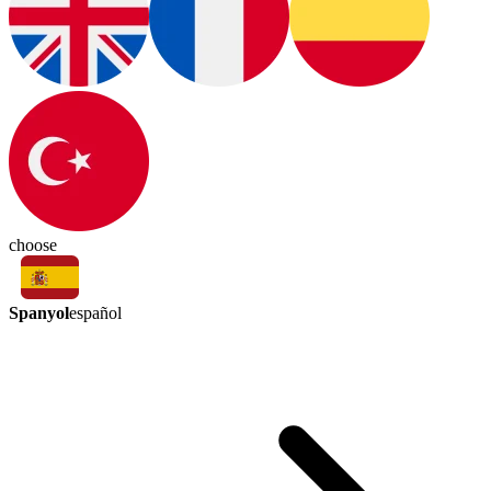
choose
Spanyol
español