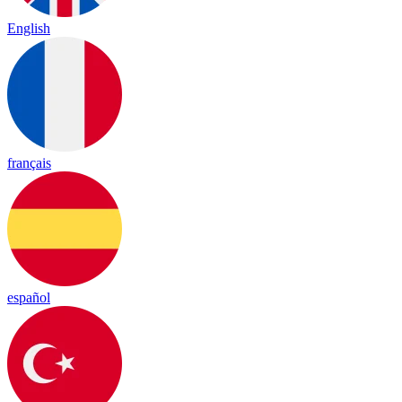
English
français
español