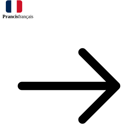
Prancis
français