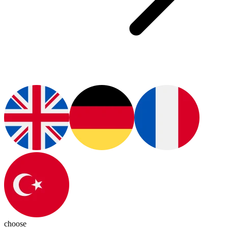
choose