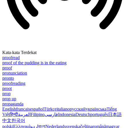
Kata-kata Terdekat
proofread
proof of the pudding is in the eating
proof
pronunciation
pronto
proofreading
proot
prop
prop up
propaganda
English
français
español
Türkçe
italiano
русский
українська
Tiếng
Việt
हिन्दी
العربية
Filipino
فارسی
Indonesia
Deutsch
português
日本語
中文
한국어
polski
Ελληνικά
اردو
বাংলা
Nederlands
svenska
čeština
română
magyar