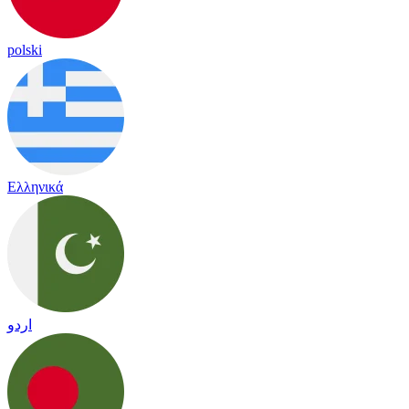
polski
Ελληνικά
اردو