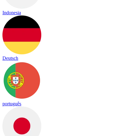
Indonesia
Deutsch
português