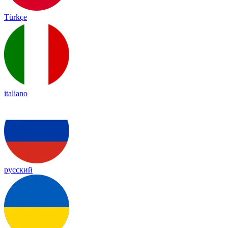
Türkçe
italiano
русский