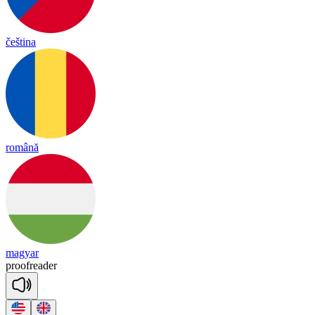
čeština
română
magyar
proof
rea
der