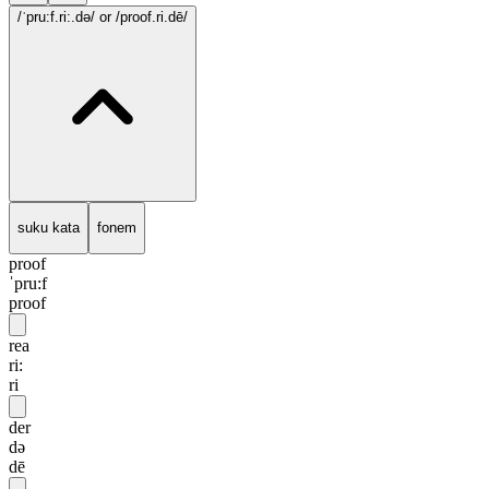
/ˈpru:f.ri:.də/
or /proof.ri.dē/
suku kata
fonem
proof
ˈpru:f
proof
rea
ri:
ri
der
də
dē