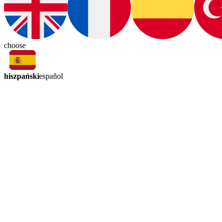
choose
hiszpański
español