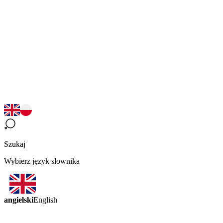
Szukaj
Wybierz język słownika
angielski
English