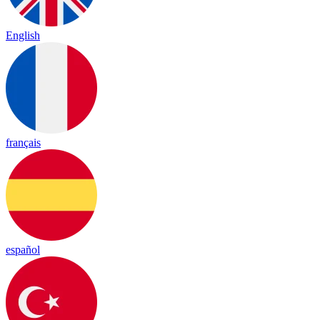
English
français
español