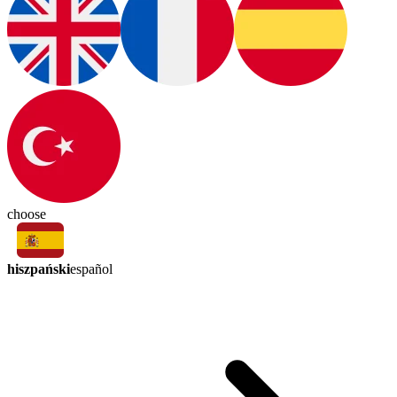
choose
hiszpański
español