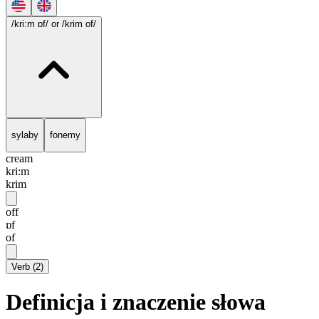
/kri:m ɒf/
or /krim of/
sylaby
fonemy
cream
kri:m
krim
off
ɒf
of
Verb
(
2
)
Definicja i znaczenie słowa