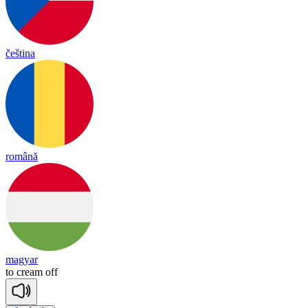
čeština
română
magyar
to
cream
off