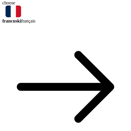
choose
francuski
français