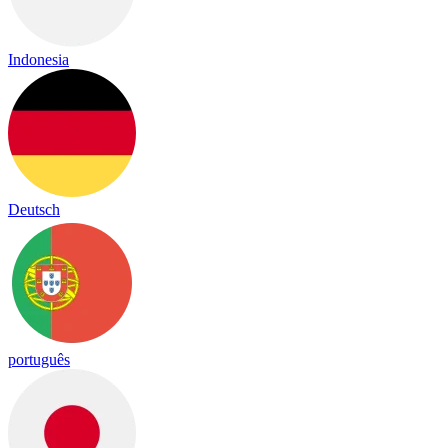
Indonesia
Deutsch
português