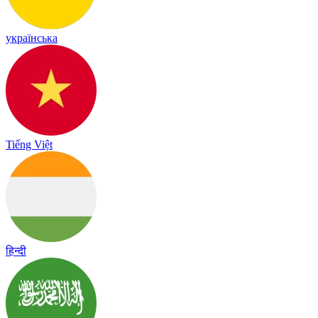
українська
Tiếng Việt
हिन्दी