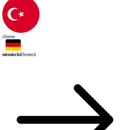
choose
niemiecki
Deutsch