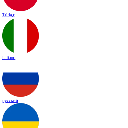
Türkçe
italiano
русский