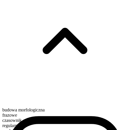
budowa morfologiczna
frazowe
czasownik czynnościowy
regularny