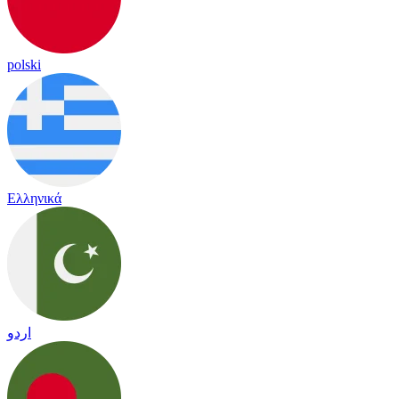
polski
Ελληνικά
اردو