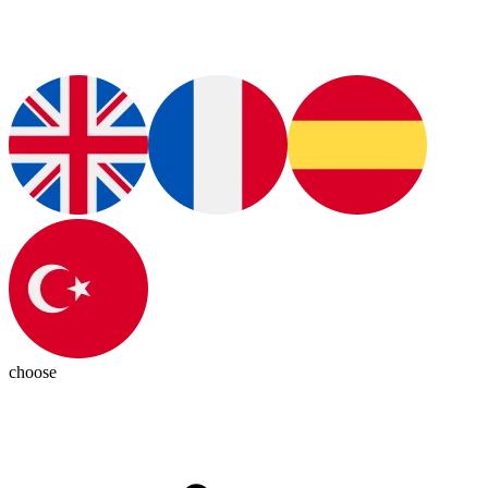
choose